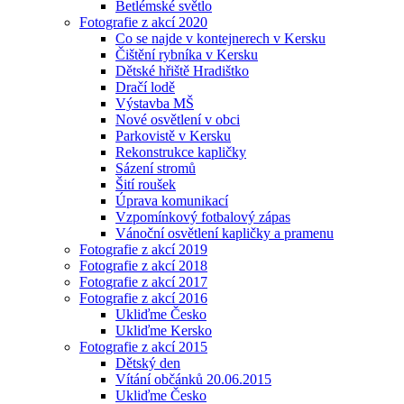
Betlémské světlo
Fotografie z akcí 2020
Co se najde v kontejnerech v Kersku
Čištění rybníka v Kersku
Dětské hřiště Hradištko
Dračí lodě
Výstavba MŠ
Nové osvětlení v obci
Parkovistě v Kersku
Rekonstrukce kapličky
Sázení stromů
Šití roušek
Úprava komunikací
Vzpomínkový fotbalový zápas
Vánoční osvětlení kapličky a pramenu
Fotografie z akcí 2019
Fotografie z akcí 2018
Fotografie z akcí 2017
Fotografie z akcí 2016
Ukliďme Česko
Ukliďme Kersko
Fotografie z akcí 2015
Dětský den
Vítání občánků 20.06.2015
Ukliďme Česko