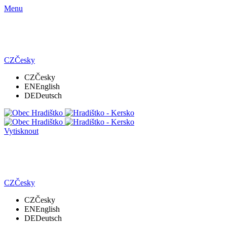
Menu
CZ
Česky
CZ
Česky
EN
English
DE
Deutsch
Vytisknout
CZ
Česky
CZ
Česky
EN
English
DE
Deutsch