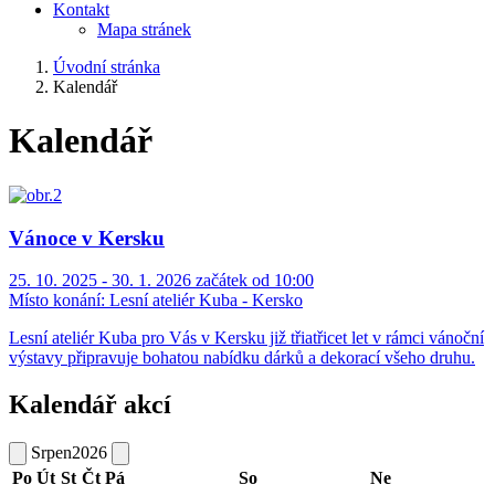
Kontakt
Mapa stránek
Úvodní stránka
Kalendář
Kalendář
Vánoce v Kersku
25. 10. 2025 - 30. 1. 2026 začátek od 10:00
Místo konání:
Lesní ateliér Kuba - Kersko
Lesní ateliér Kuba pro Vás v Kersku již třiatřicet let v rámci vánoční
výstavy připravuje bohatou nabídku dárků a dekorací všeho druhu.
Kalendář akcí
Srpen
2026
Po
Út
St
Čt
Pá
So
Ne