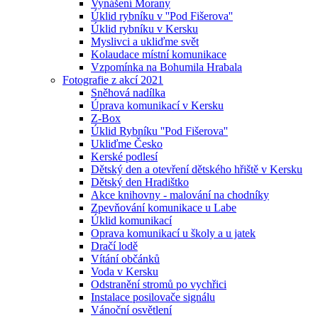
Vynášení Morany
Úklid rybníku v ''Pod Fišerova''
Úklid rybníku v Kersku
Myslivci a ukliďme svět
Kolaudace místní komunikace
Vzpomínka na Bohumila Hrabala
Fotografie z akcí 2021
Sněhová nadílka
Úprava komunikací v Kersku
Z-Box
Úklid Rybníku ''Pod Fišerova''
Ukliďme Česko
Kerské podlesí
Dětský den a otevření dětského hřiště v Kersku
Dětský den Hradištko
Akce knihovny - malování na chodníky
Zpevňování komunikace u Labe
Úklid komunikací
Oprava komunikací u školy a u jatek
Dračí lodě
Vítání občánků
Voda v Kersku
Odstranění stromů po vychřici
Instalace posilovače signálu
Vánoční osvětlení