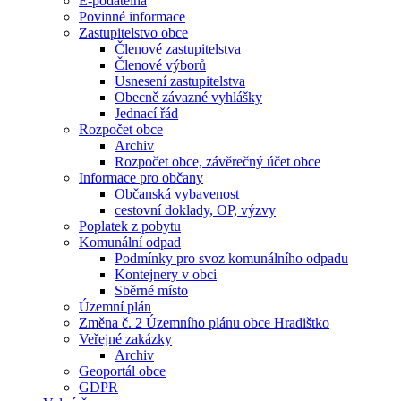
E-podatelna
Povinné informace
Zastupitelstvo obce
Členové zastupitelstva
Členové výborů
Usnesení zastupitelstva
Obecně závazné vyhlášky
Jednací řád
Rozpočet obce
Archiv
Rozpočet obce, závěrečný účet obce
Informace pro občany
Občanská vybavenost
cestovní doklady, OP, výzvy
Poplatek z pobytu
Komunální odpad
Podmínky pro svoz komunálního odpadu
Kontejnery v obci
Sběrné místo
Územní plán
Změna č. 2 Územního plánu obce Hradištko
Veřejné zakázky
Archiv
Geoportál obce
GDPR