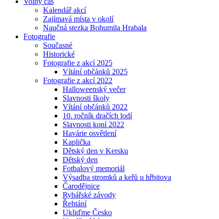
Volný čas
Kalendář akcí
Zajímavá místa v okolí
Naučná stezka Bohumila Hrabala
Fotografie
Současné
Historické
Fotografie z akcí 2025
Vítání občánků 2025
Fotografie z akcí 2022
Halloweenský večer
Slavnosti školy
Vítání občánků 2022
10. ročník dračích lodí
Slavnosti koní 2022
Havárie osvětlení
Kaplička
Dětský den v Kersku
Dětský den
Fotbalový memoriál
Výsadba stromků a keřů u hřbitova
Čarodějnice
Rybářské závody
Řehtání
Ukliďme Česko