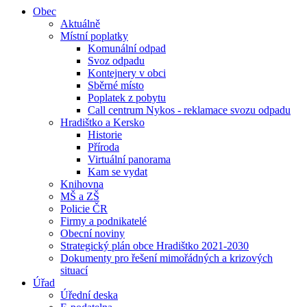
Obec
Aktuálně
Místní poplatky
Komunální odpad
Svoz odpadu
Kontejnery v obci
Sběrné místo
Poplatek z pobytu
Call centrum Nykos - reklamace svozu odpadu
Hradištko a Kersko
Historie
Příroda
Virtuální panorama
Kam se vydat
Knihovna
MŠ a ZŠ
Policie ČR
Firmy a podnikatelé
Obecní noviny
Strategický plán obce Hradištko 2021-2030
Dokumenty pro řešení mimořádných a krizových
situací
Úřad
Úřední deska