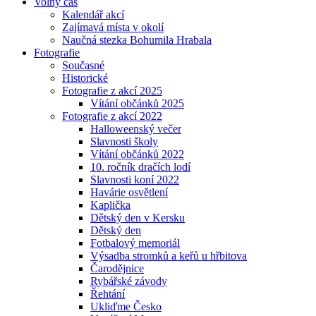
Volný čas
Kalendář akcí
Zajímavá místa v okolí
Naučná stezka Bohumila Hrabala
Fotografie
Současné
Historické
Fotografie z akcí 2025
Vítání občánků 2025
Fotografie z akcí 2022
Halloweenský večer
Slavnosti školy
Vítání občánků 2022
10. ročník dračích lodí
Slavnosti koní 2022
Havárie osvětlení
Kaplička
Dětský den v Kersku
Dětský den
Fotbalový memoriál
Výsadba stromků a keřů u hřbitova
Čarodějnice
Rybářské závody
Řehtání
Ukliďme Česko