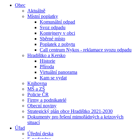
Obec
Aktuálně
Místní poplatky
Komunální odpad
Svoz odpadu
Kontejnery v obci
Sběrné místo
Poplatek z pobytu
Call centrum Nykos - reklamace svozu odpadu
Hradištko a Kersko
Historie
Příroda
Virtuální panorama
Kam se vydat
Knihovna
MŠ a ZŠ
Policie ČR
Firmy a podnikatelé
Obecní noviny
Strategický plán obce Hradištko 2021-2030
Dokumenty pro řešení mimořádných a krizových
situací
Úřad
Úřední deska