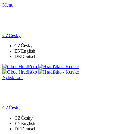
Menu
CZ
Česky
CZ
Česky
EN
English
DE
Deutsch
Vytisknout
CZ
Česky
CZ
Česky
EN
English
DE
Deutsch