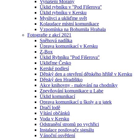
Vynášení Morany
Úklid rybníku v ''Pod Fišerova''
Úklid rybníku v Kersku
Myslivci a ukliďme svět
Kolaudace místní komunikace
Vzpomínka na Bohumila Hrabala
Fotografie z akcí 2021
Sněhová nadílka
Úprava komunikací v Kersku
Z-Box
Úklid Rybníku ''Pod Fišerova''
Ukliďme Česko
Kerské podlesí
Dětský den a otevření dětského hřiště v Kersku
Dětský den Hradištko
Akce knihovny - malování na chodníky
Zpevňování komunikace u Labe
Úklid komunikací
Oprava komunikací u školy a u jatek
Dračí lodě
Vítání občánků
Voda v Kersku
Odstranění stromů po vychřici
Instalace posilovače signálu
Vánoční osvětlení