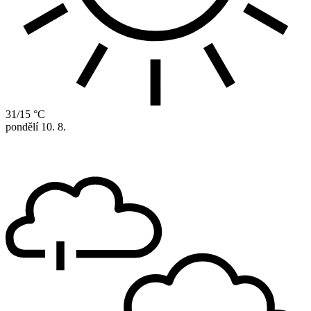
31/15 °C
pondělí
10. 8.