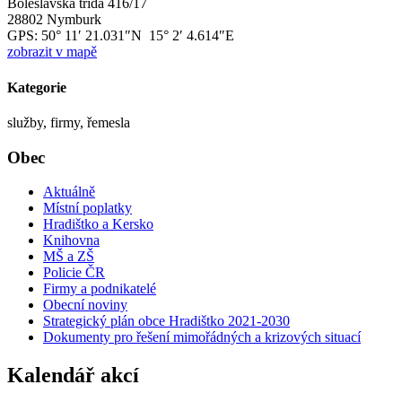
Boleslavská třída 416/17
28802 Nymburk
GPS:
50° 11′ 21.031″N 15° 2′ 4.614″E
zobrazit v mapě
Kategorie
služby, firmy, řemesla
Obec
Aktuálně
Místní poplatky
Hradištko a Kersko
Knihovna
MŠ a ZŠ
Policie ČR
Firmy a podnikatelé
Obecní noviny
Strategický plán obce Hradištko 2021-2030
Dokumenty pro řešení mimořádných a krizových situací
Kalendář akcí