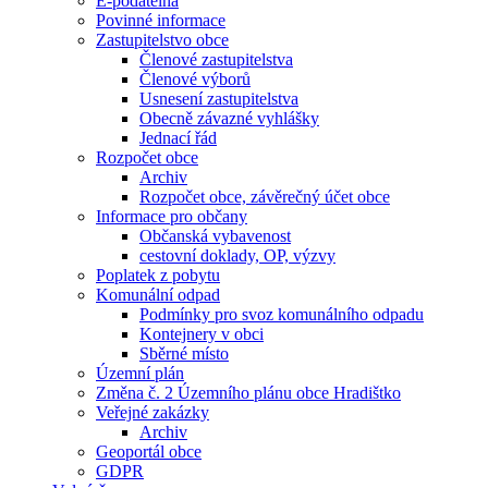
E-podatelna
Povinné informace
Zastupitelstvo obce
Členové zastupitelstva
Členové výborů
Usnesení zastupitelstva
Obecně závazné vyhlášky
Jednací řád
Rozpočet obce
Archiv
Rozpočet obce, závěrečný účet obce
Informace pro občany
Občanská vybavenost
cestovní doklady, OP, výzvy
Poplatek z pobytu
Komunální odpad
Podmínky pro svoz komunálního odpadu
Kontejnery v obci
Sběrné místo
Územní plán
Změna č. 2 Územního plánu obce Hradištko
Veřejné zakázky
Archiv
Geoportál obce
GDPR