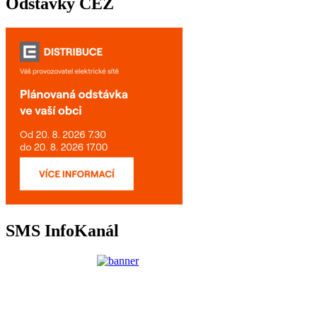
Odstávky ČEZ
SMS InfoKanál