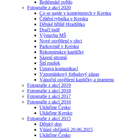
Betlémské světlo
Fotografie z akcí 2020
Co se najde v kontejnerech v Kersku
Čištění rybníka v Kersku
Dětské hřiště Hradištko
Dračí lodě
Výstavba MŠ
Nové osvětlení v obci
Parkovistě v Kersku
Rekonstrukce kapličky
Sázení stromů
Šití roušek
Úprava komunikací
Vzpomínkový fotbalový zápas
Vánoční osvětlení kapličky a pramenu
Fotografie z akcí 2019
Fotografie z akcí 2018
Fotografie z akcí 2017
Fotografie z akcí 2016
Ukliďme Česko
Ukliďme Kersko
Fotografie z akcí 2015
Dětský den
Vítání občánků 20.06.2015
Ukliďme Česko