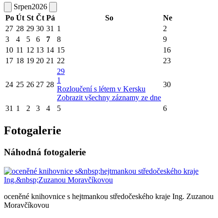
Srpen
2026
Po
Út
St
Čt
Pá
So
Ne
27
28
29
30
31
1
2
3
4
5
6
7
8
9
10
11
12
13
14
15
16
17
18
19
20
21
22
23
29
1
24
25
26
27
28
30
Rozloučení s létem v Kersku
Zobrazit všechny záznamy ze dne
31
1
2
3
4
5
6
Fotogalerie
Náhodná fotogalerie
oceněné knihovnice s hejtmankou středočeského kraje Ing. Zuzanou
Moravčíkovou