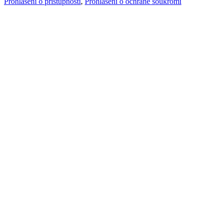
Prohlášení o přístupnosti
,
Prohlášení o ochraně soukromí