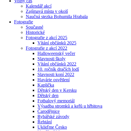
Volný čas
Kalendář akcí
Zajímavá místa v okolí
Naučná stezka Bohumila Hrabala
Fotografie
Současné
Historické
Fotografie z akcí 2025
Vítání občánků 2025
Fotografie z akcí 2022
Halloweenský večer
Slavnosti školy
Vítání občánků 2022
10. ročník dračích lodí
Slavnosti koní 2022
Havárie osvětlení
Kaplička
Dětský den v Kersku
Dětský den
Fotbalový memoriál
Výsadba stromků a keřů u hřbitova
Čarodějnice
Rybářské závody
Řehtání
Ukliďme Česko