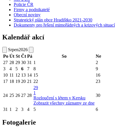
Policie ČR
Firmy a podnikatelé
Obecní noviny
Strategický plán obce Hradištko 2021-2030
Dokumenty pro řešení mimořádných a krizových situací
Kalendář akcí
Srpen
2026
Po
Út
St
Čt
Pá
So
Ne
27
28
29
30
31
1
2
3
4
5
6
7
8
9
10
11
12
13
14
15
16
17
18
19
20
21
22
23
29
1
24
25
26
27
28
30
Rozloučení s létem v Kersku
Zobrazit všechny záznamy ze dne
31
1
2
3
4
5
6
Fotogalerie