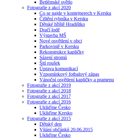
Betlémské světlo
Fotografie z akcí 2020
Co se najde v kontejnerech v Kersku
Čištění rybníka v Kersku
Dětské hřiště Hradištko
Dračí lodě
Výstavba MŠ
Nové osvětlení v obci
Parkovistě v Kersku
Rekonstrukce kapličky
Sázení stromů
Šití roušek
Úprava komunikací
Vzpomínkový fotbalový zápas
Vánoční osvětlení kapličky a pramenu
Fotografie z akcí 2019
Fotografie z akcí 2018
Fotografie z akcí 2017
Fotografie z akcí 2016
Ukliďme Česko
Ukliďme Kersko
Fotografie z akcí 2015
Dětský den
Vítání občánků 20.06.2015
Ukliďme Česko