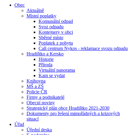
Obec
Aktuálně
Místní poplatky
Komunální odpad
Svoz odpadu
Kontejnery v obci
Sběrné místo
Poplatek z pobytu
Call centrum Nykos - reklamace svozu odpadu
Hradištko a Kersko
Historie
Příroda
Virtuální panorama
Kam se vydat
Knihovna
MŠ a ZŠ
Policie ČR
Firmy a podnikatelé
Obecní noviny
Strategický plán obce Hradištko 2021-2030
Dokumenty pro řešení mimořádných a krizových
situací
Úřad
Úřední deska