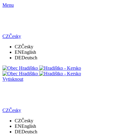
Menu
CZ
Česky
CZ
Česky
EN
English
DE
Deutsch
Vytisknout
CZ
Česky
CZ
Česky
EN
English
DE
Deutsch