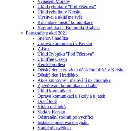
Vynášení Morany
Úklid rybníku v ''Pod Fišerova''
Úklid rybníku v Kersku
Myslivci a ukliďme svět
Kolaudace místní komunikace
Vzpomínka na Bohumila Hrabala
Fotografie z akcí 2021
Sněhová nadílka
Úprava komunikací v Kersku
Z-Box
Úklid Rybníku ''Pod Fišerova''
Ukliďme Česko
Kerské podlesí
Dětský den a otevření dětského hřiště v Kersku
Dětský den Hradištko
Akce knihovny - malování na chodníky
Zpevňování komunikace u Labe
Úklid komunikací
Oprava komunikací u školy a u jatek
Dračí lodě
Vítání občánků
Voda v Kersku
Odstranění stromů po vychřici
Instalace posilovače signálu
Vánoční osvětlení