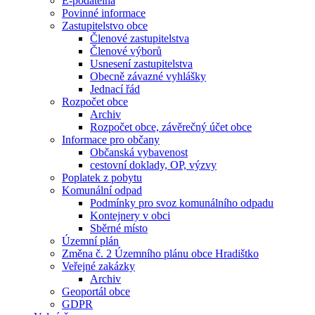
E-podatelna
Povinné informace
Zastupitelstvo obce
Členové zastupitelstva
Členové výborů
Usnesení zastupitelstva
Obecně závazné vyhlášky
Jednací řád
Rozpočet obce
Archiv
Rozpočet obce, závěrečný účet obce
Informace pro občany
Občanská vybavenost
cestovní doklady, OP, výzvy
Poplatek z pobytu
Komunální odpad
Podmínky pro svoz komunálního odpadu
Kontejnery v obci
Sběrné místo
Územní plán
Změna č. 2 Územního plánu obce Hradištko
Veřejné zakázky
Archiv
Geoportál obce
GDPR