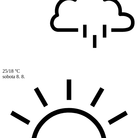
25/18 °C
sobota
8. 8.