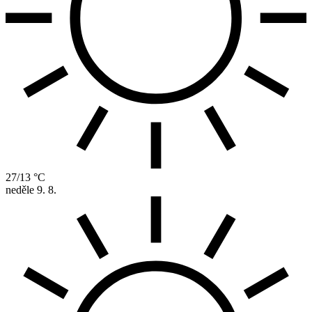
27/13 °C
neděle
9. 8.