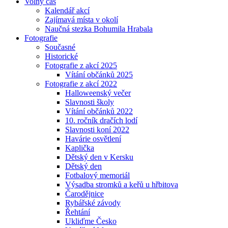
Volný čas
Kalendář akcí
Zajímavá místa v okolí
Naučná stezka Bohumila Hrabala
Fotografie
Současné
Historické
Fotografie z akcí 2025
Vítání občánků 2025
Fotografie z akcí 2022
Halloweenský večer
Slavnosti školy
Vítání občánků 2022
10. ročník dračích lodí
Slavnosti koní 2022
Havárie osvětlení
Kaplička
Dětský den v Kersku
Dětský den
Fotbalový memoriál
Výsadba stromků a keřů u hřbitova
Čarodějnice
Rybářské závody
Řehtání
Ukliďme Česko