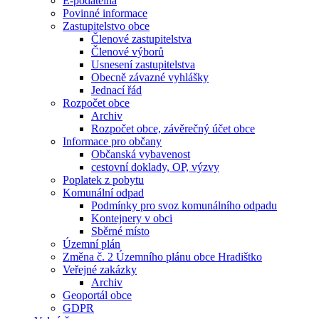
E-podatelna
Povinné informace
Zastupitelstvo obce
Členové zastupitelstva
Členové výborů
Usnesení zastupitelstva
Obecně závazné vyhlášky
Jednací řád
Rozpočet obce
Archiv
Rozpočet obce, závěrečný účet obce
Informace pro občany
Občanská vybavenost
cestovní doklady, OP, výzvy
Poplatek z pobytu
Komunální odpad
Podmínky pro svoz komunálního odpadu
Kontejnery v obci
Sběrné místo
Územní plán
Změna č. 2 Územního plánu obce Hradištko
Veřejné zakázky
Archiv
Geoportál obce
GDPR