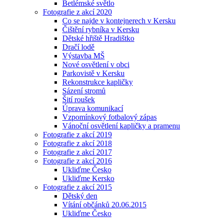
Betlémské světlo
Fotografie z akcí 2020
Co se najde v kontejnerech v Kersku
Čištění rybníka v Kersku
Dětské hřiště Hradištko
Dračí lodě
Výstavba MŠ
Nové osvětlení v obci
Parkovistě v Kersku
Rekonstrukce kapličky
Sázení stromů
Šití roušek
Úprava komunikací
Vzpomínkový fotbalový zápas
Vánoční osvětlení kapličky a pramenu
Fotografie z akcí 2019
Fotografie z akcí 2018
Fotografie z akcí 2017
Fotografie z akcí 2016
Ukliďme Česko
Ukliďme Kersko
Fotografie z akcí 2015
Dětský den
Vítání občánků 20.06.2015
Ukliďme Česko