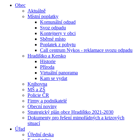
Obec
Aktuálně
Místní poplatky
Komunální odpad
Svoz odpadu
Kontejnery v obci
Sběrné místo
Poplatek z pobytu
Call centrum Nykos - reklamace svozu odpadu
Hradištko a Kersko
Historie
Příroda
Virtuální panorama
Kam se vydat
Knihovna
MŠ a ZŠ
Policie ČR
Firmy a podnikatelé
Obecní noviny
Strategický plán obce Hradištko 2021-2030
Dokumenty pro řešení mimořádných a krizových
situací
Úřad
Úřední deska