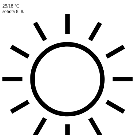
25/18 °C
sobota
8. 8.