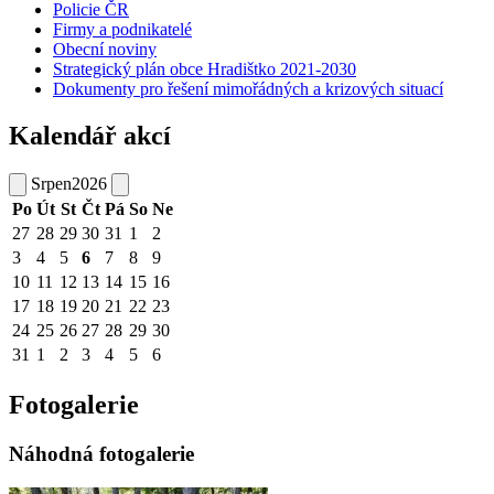
Policie ČR
Firmy a podnikatelé
Obecní noviny
Strategický plán obce Hradištko 2021-2030
Dokumenty pro řešení mimořádných a krizových situací
Kalendář akcí
Srpen
2026
Po
Út
St
Čt
Pá
So
Ne
27
28
29
30
31
1
2
3
4
5
6
7
8
9
10
11
12
13
14
15
16
17
18
19
20
21
22
23
24
25
26
27
28
29
30
31
1
2
3
4
5
6
Fotogalerie
Náhodná fotogalerie