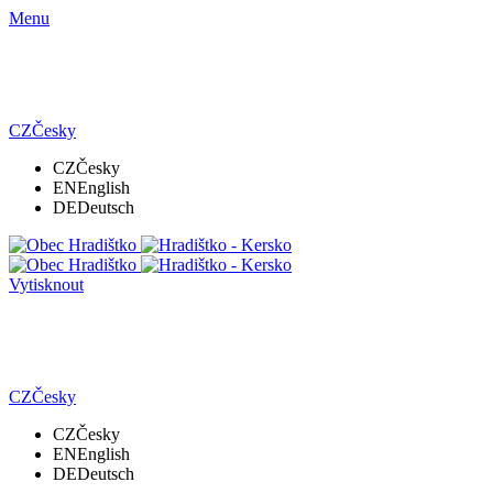
Menu
CZ
Česky
CZ
Česky
EN
English
DE
Deutsch
Vytisknout
CZ
Česky
CZ
Česky
EN
English
DE
Deutsch