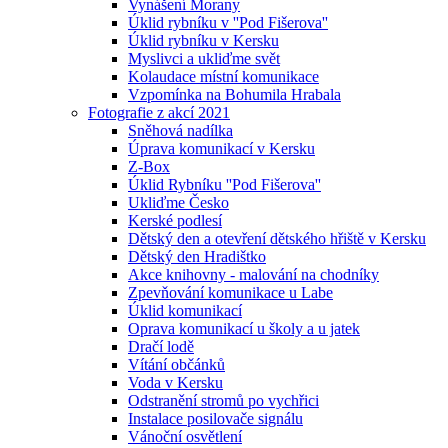
Vynášení Morany
Úklid rybníku v ''Pod Fišerova''
Úklid rybníku v Kersku
Myslivci a ukliďme svět
Kolaudace místní komunikace
Vzpomínka na Bohumila Hrabala
Fotografie z akcí 2021
Sněhová nadílka
Úprava komunikací v Kersku
Z-Box
Úklid Rybníku ''Pod Fišerova''
Ukliďme Česko
Kerské podlesí
Dětský den a otevření dětského hřiště v Kersku
Dětský den Hradištko
Akce knihovny - malování na chodníky
Zpevňování komunikace u Labe
Úklid komunikací
Oprava komunikací u školy a u jatek
Dračí lodě
Vítání občánků
Voda v Kersku
Odstranění stromů po vychřici
Instalace posilovače signálu
Vánoční osvětlení