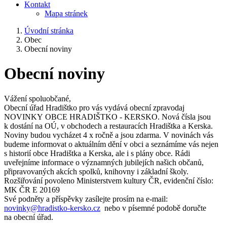
Kontakt
Mapa stránek
Úvodní stránka
Obec
Obecní noviny
Obecní noviny
Vážení spoluobčané,
Obecní úřad Hradištko pro vás vydává obecní zpravodaj
NOVINKY OBCE HRADIŠTKO - KERSKO. Nová čísla jsou
k dostání na OÚ, v obchodech a restauracích Hradištka a Kerska.
Noviny budou vycházet 4 x ročně a jsou zdarma. V novinách vás
budeme informovat o aktuálním dění v obci a seznámíme vás nejen
s historií obce Hradištka a Kerska, ale i s plány obce. Rádi
uveřejníme informace o významných jubilejích našich občanů,
připravovaných akcích spolků, knihovny i základní školy.
Rozšiřování povoleno Ministerstvem kultury ČR, evidenční číslo:
MK ČR E 20169
Své podněty a příspěvky zasílejte prosím na e-mail:
novinky@hradistko-kersko.cz
nebo v písemné podobě doručte
na obecní úřad.