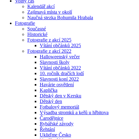
Volný čas
Kalendář akcí
Zajímavá místa v okolí
Naučná stezka Bohumila Hrabala
Fotografie
Současné
Historické
Fotografie z akcí 2025
Vítání občánků 2025
Fotografie z akcí 2022
Halloweenský večer
Slavnosti školy
Vítání občánků 2022
10. ročník dračích lodí
Slavnosti koní 2022
Havárie osvětlení
Kaplička
Dětský den v Kersku
Dětský den
Fotbalový memoriál
Výsadba stromků a keřů u hřbitova
Čarodějnice
Rybářské závody
Řehtání
Ukliďme Česko