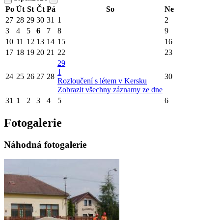
Po
Út
St
Čt
Pá
So
Ne
27
28
29
30
31
1
2
3
4
5
6
7
8
9
10
11
12
13
14
15
16
17
18
19
20
21
22
23
29
1
24
25
26
27
28
30
Rozloučení s létem v Kersku
Zobrazit všechny záznamy ze dne
31
1
2
3
4
5
6
Fotogalerie
Náhodná fotogalerie