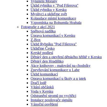
Vynášení Morany
Úklid rybníku v ''Pod Fišerova''
Úklid rybníku v Kersku
Myslivci a ukliďme svět
Kolaudace místní komunikace
Vzpomínka na Bohumila Hrabala
Fotografie z akcí 2021
Sněhová nadílka
Úprava komunikací v Kersku
Z-Box
Úklid Rybníku ''Pod Fišerova''
Ukliďme Česko
Kerské podlesí
Dětský den a otevření dětského hřiště v Kersku
Dětský den Hradištko
Akce knihovny - malování na chodníky
Zpevňování komunikace u Labe
Úklid komunikací
Oprava komunikací u školy a u jatek
Dračí lodě
Vítání občánků
Voda v Kersku
Odstranění stromů po vychřici
Instalace posilovače signálu
Vánoční osvětlení