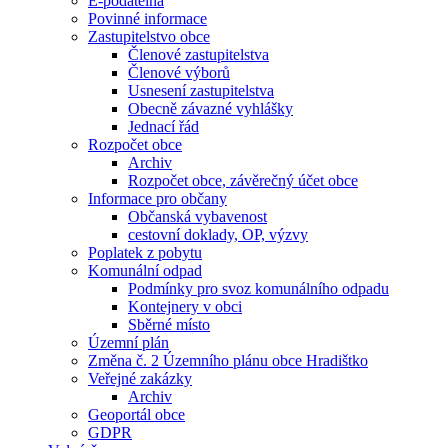
E-podatelna
Povinné informace
Zastupitelstvo obce
Členové zastupitelstva
Členové výborů
Usnesení zastupitelstva
Obecně závazné vyhlášky
Jednací řád
Rozpočet obce
Archiv
Rozpočet obce, závěrečný účet obce
Informace pro občany
Občanská vybavenost
cestovní doklady, OP, výzvy
Poplatek z pobytu
Komunální odpad
Podmínky pro svoz komunálního odpadu
Kontejnery v obci
Sběrné místo
Územní plán
Změna č. 2 Územního plánu obce Hradištko
Veřejné zakázky
Archiv
Geoportál obce
GDPR