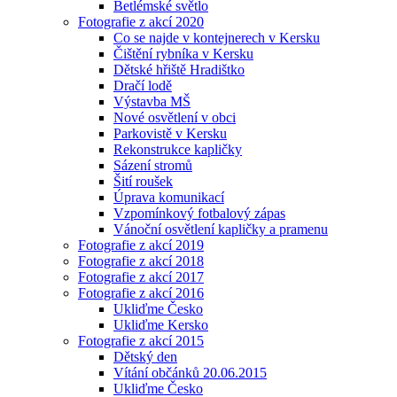
Betlémské světlo
Fotografie z akcí 2020
Co se najde v kontejnerech v Kersku
Čištění rybníka v Kersku
Dětské hřiště Hradištko
Dračí lodě
Výstavba MŠ
Nové osvětlení v obci
Parkovistě v Kersku
Rekonstrukce kapličky
Sázení stromů
Šití roušek
Úprava komunikací
Vzpomínkový fotbalový zápas
Vánoční osvětlení kapličky a pramenu
Fotografie z akcí 2019
Fotografie z akcí 2018
Fotografie z akcí 2017
Fotografie z akcí 2016
Ukliďme Česko
Ukliďme Kersko
Fotografie z akcí 2015
Dětský den
Vítání občánků 20.06.2015
Ukliďme Česko