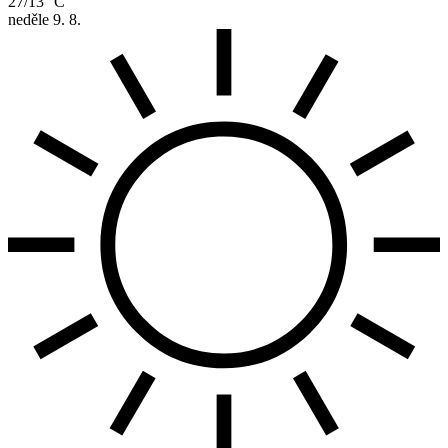
27/13 °C
neděle
9. 8.