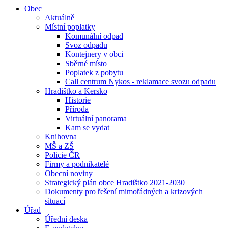
Obec
Aktuálně
Místní poplatky
Komunální odpad
Svoz odpadu
Kontejnery v obci
Sběrné místo
Poplatek z pobytu
Call centrum Nykos - reklamace svozu odpadu
Hradištko a Kersko
Historie
Příroda
Virtuální panorama
Kam se vydat
Knihovna
MŠ a ZŠ
Policie ČR
Firmy a podnikatelé
Obecní noviny
Strategický plán obce Hradištko 2021-2030
Dokumenty pro řešení mimořádných a krizových
situací
Úřad
Úřední deska