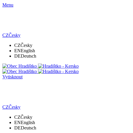
Menu
CZ
Česky
CZ
Česky
EN
English
DE
Deutsch
Vytisknout
CZ
Česky
CZ
Česky
EN
English
DE
Deutsch