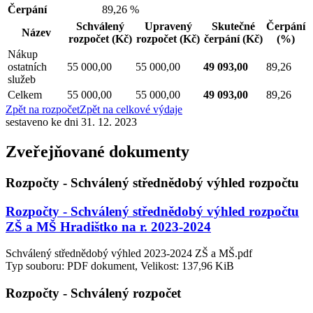
Čerpání
89,26 %
Schválený
Upravený
Skutečné
Čerpání
Název
rozpočet
(Kč)
rozpočet
(Kč)
čerpání
(Kč)
(%)
Nákup
ostatních
55 000,00
55 000,00
49 093,00
89,26
služeb
Celkem
55 000,00
55 000,00
49 093,00
89,26
Zpět na rozpočet
Zpět na celkové výdaje
sestaveno ke dni 31. 12. 2023
Zveřejňované dokumenty
Rozpočty - Schválený střednědobý výhled rozpočtu
Rozpočty - Schválený střednědobý výhled rozpočtu
ZŠ a MŠ Hradištko na r. 2023-2024
Schválený střednědobý výhled 2023-2024 ZŠ a MŠ.pdf
Typ souboru: PDF dokument, Velikost: 137,96 KiB
Rozpočty - Schválený rozpočet