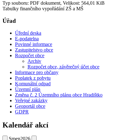
Typ souboru: PDF dokument, Velikost: 564,01 KiB
Tabulky finančního vypořádání ZŠ a MŠ
Úřad
Úřední deska
E-podatelna
Povinné informace
Zastupitelstvo obce
Rozpočet obce
Archiv
Rozpočet obce, závěrečný účet obce
Informace pro občany
Poplatek z pobytu
Komunální odpad
Územní plán
Změna č. 2 Územního plánu obce Hradištko
Veřejné zakázky
Geoportál obce
GDPR
Kalendář akcí
Srpen
2026