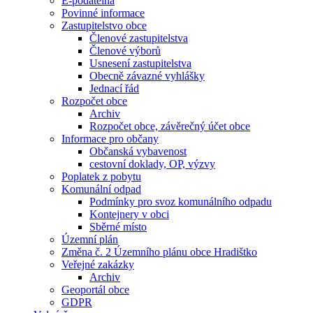
E-podatelna
Povinné informace
Zastupitelstvo obce
Členové zastupitelstva
Členové výborů
Usnesení zastupitelstva
Obecně závazné vyhlášky
Jednací řád
Rozpočet obce
Archiv
Rozpočet obce, závěrečný účet obce
Informace pro občany
Občanská vybavenost
cestovní doklady, OP, výzvy
Poplatek z pobytu
Komunální odpad
Podmínky pro svoz komunálního odpadu
Kontejnery v obci
Sběrné místo
Územní plán
Změna č. 2 Územního plánu obce Hradištko
Veřejné zakázky
Archiv
Geoportál obce
GDPR