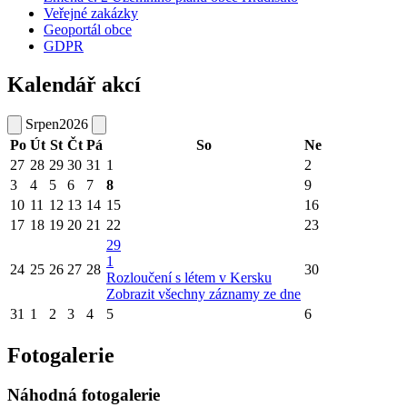
Veřejné zakázky
Geoportál obce
GDPR
Kalendář akcí
Srpen
2026
Po
Út
St
Čt
Pá
So
Ne
27
28
29
30
31
1
2
3
4
5
6
7
8
9
10
11
12
13
14
15
16
17
18
19
20
21
22
23
29
1
24
25
26
27
28
30
Rozloučení s létem v Kersku
Zobrazit všechny záznamy ze dne
31
1
2
3
4
5
6
Fotogalerie
Náhodná fotogalerie