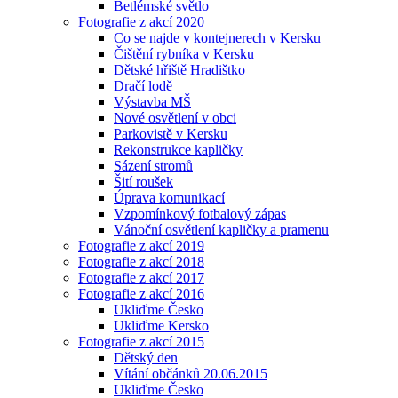
Betlémské světlo
Fotografie z akcí 2020
Co se najde v kontejnerech v Kersku
Čištění rybníka v Kersku
Dětské hřiště Hradištko
Dračí lodě
Výstavba MŠ
Nové osvětlení v obci
Parkovistě v Kersku
Rekonstrukce kapličky
Sázení stromů
Šití roušek
Úprava komunikací
Vzpomínkový fotbalový zápas
Vánoční osvětlení kapličky a pramenu
Fotografie z akcí 2019
Fotografie z akcí 2018
Fotografie z akcí 2017
Fotografie z akcí 2016
Ukliďme Česko
Ukliďme Kersko
Fotografie z akcí 2015
Dětský den
Vítání občánků 20.06.2015
Ukliďme Česko