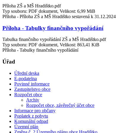
Příloha ZŠ a MŠ Hradištko.pdf
Typ souboru: PDF dokument, Velikost: 6,99 MiB
Příloha - Příloha ZŠ a MŠ Hradištko sestavená k 31.12.2024
Příloha - Tabulky finančního vypořádání
Tabulka finančního vypořádání ZŠ a MŠ Hradištko.pdf
Typ souboru: PDF dokument, Velikost: 863,41 KiB
Příloha - Tabulky finančního vypořádání
Úřad
Úřední deska
E-podatelna
Povinné informace
Zastupitelstvo obce
Rozpočet obce
Archiv
Rozpočet obce, závěrečný účet obce
Informace pro občany
Poplatek z pobytu
Komunální odpad
Územní plán
Změna č. 2 Územního plánu obce Hradištko