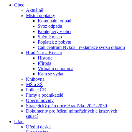
Obec
Aktuálně
Místní poplatky
Komunální odpad
Svoz odpadu
Kontejnery v obci
Sběrné místo
Poplatek z pobytu
Call centrum Nykos - reklamace svozu odpadu
Hradištko a Kersko
Historie
Příroda
Virtuální panorama
Kam se vydat
Knihovna
MŠ a ZŠ
Policie ČR
Firmy a podnikatelé
Obecní noviny
Strategický plán obce Hradištko 2021-2030
Dokumenty pro řešení mimořádných a krizových
situací
Úřad
Úřední deska