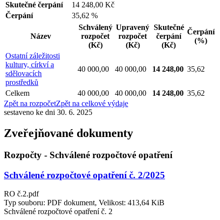
Skutečné čerpání
14 248,00 Kč
Čerpání
35,62 %
Schválený
Upravený
Skutečné
Čerpání
Název
rozpočet
rozpočet
čerpání
(%)
(Kč)
(Kč)
(Kč)
Ostatní záležitosti
kultury, církví a
40 000,00
40 000,00
14 248,00
35,62
sdělovacích
prostředků
Celkem
40 000,00
40 000,00
14 248,00
35,62
Zpět na rozpočet
Zpět na celkové výdaje
sestaveno ke dni 30. 6. 2025
Zveřejňované dokumenty
Rozpočty - Schválené rozpočtové opatření
Schválené rozpočtové opatření č. 2/2025
RO č.2.pdf
Typ souboru: PDF dokument, Velikost: 413,64 KiB
Schválené rozpočtové opatření č. 2