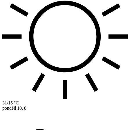
31/15 °C
pondělí
10. 8.