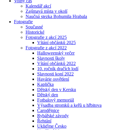
Volný čas
Kalendář akcí
Zajímavá místa v okolí
Naučná stezka Bohumila Hrabala
Fotografie
Současné
Historické
Fotografie z akcí 2025
Vítání občánků 2025
Fotografie z akcí 2022
Halloweenský večer
Slavnosti školy
Vítání občánků 2022
10. ročník dračích lodí
Slavnosti koní 2022
Havárie osvětlení
Kaplička
Dětský den v Kersku
Dětský den
Fotbalový memoriál
Výsadba stromků a keřů u hřbitova
Čarodějnice
Rybářské závody
Řehtání
Ukliďme Česko