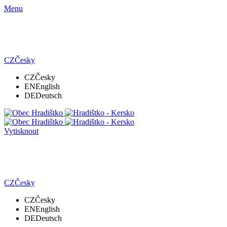
Menu
CZ
Česky
CZ
Česky
EN
English
DE
Deutsch
Vytisknout
CZ
Česky
CZ
Česky
EN
English
DE
Deutsch