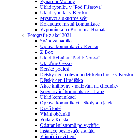
Vynášení Morany
Úklid rybníku v ''Pod Fišerova''
Úklid rybníku v Kersku
Myslivci a ukliďme svět
Kolaudace místní komunikace
Vzpomínka na Bohumila Hrabala
Fotografie z akcí 2021
Sněhová nadílka
Úprava komunikací v Kersku
Z-Box
Úklid Rybníku ''Pod Fišerova''
Ukliďme Česko
Kerské podlesí
Dětský den a otevření dětského hřiště v Kersku
Dětský den Hradištko
Akce knihovny - malování na chodníky
Zpevňování komunikace u Labe
Úklid komunikací
Oprava komunikací u školy a u jatek
Dračí lodě
Vítání občánků
Voda v Kersku
Odstranění stromů po vychřici
Instalace posilovače signálu
Vánoční osvětlení