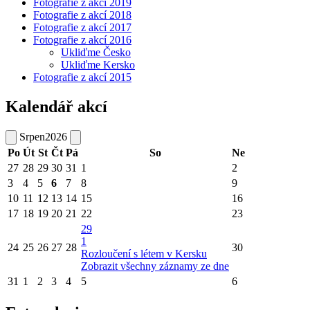
Fotografie z akcí 2019
Fotografie z akcí 2018
Fotografie z akcí 2017
Fotografie z akcí 2016
Ukliďme Česko
Ukliďme Kersko
Fotografie z akcí 2015
Kalendář akcí
Srpen
2026
Po
Út
St
Čt
Pá
So
Ne
27
28
29
30
31
1
2
3
4
5
6
7
8
9
10
11
12
13
14
15
16
17
18
19
20
21
22
23
29
1
24
25
26
27
28
30
Rozloučení s létem v Kersku
Zobrazit všechny záznamy ze dne
31
1
2
3
4
5
6