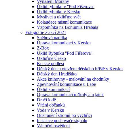
Vynášení Morany
Úklid rybníku v ''Pod Fišerova''
Úklid rybníku v Kersku
Myslivci a ukliďme svět
Kolaudace místní komunikace
Vzpomínka na Bohumila Hrabala
Fotografie z akcí 2021
Sněhová nadílka
Úprava komunikací v Kersku
Z-Box
Úklid Rybníku ''Pod Fišerova''
Ukliďme Česko
Kerské podlesí
Dětský den a otevření dětského hřiště v Kersku
Dětský den Hradištko
Akce knihovny - malování na chodníky
Zpevňování komunikace u Labe
Úklid komunikací
Oprava komunikací u školy a u jatek
Dračí lodě
Vítání občánků
Voda v Kersku
Odstranění stromů po vychřici
Instalace posilovače signálu
Vánoční osvětlení