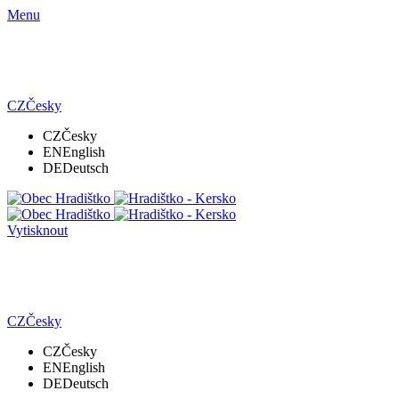
Menu
CZ
Česky
CZ
Česky
EN
English
DE
Deutsch
Vytisknout
CZ
Česky
CZ
Česky
EN
English
DE
Deutsch