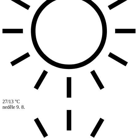
27/13 °C
neděle
9. 8.