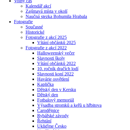
Volný čas
Kalendář akcí
Zajímavá místa v okolí
Naučná stezka Bohumila Hrabala
Fotografie
Současné
Historické
Fotografie z akcí 2025
Vítání občánků 2025
Fotografie z akcí 2022
Halloweenský večer
Slavnosti školy
Vítání občánků 2022
10. ročník dračích lodí
Slavnosti koní 2022
Havárie osvětlení
Kaplička
Dětský den v Kersku
Dětský den
Fotbalový memoriál
Výsadba stromků a keřů u hřbitova
Čarodějnice
Rybářské závody
Řehtání
Ukliďme Česko