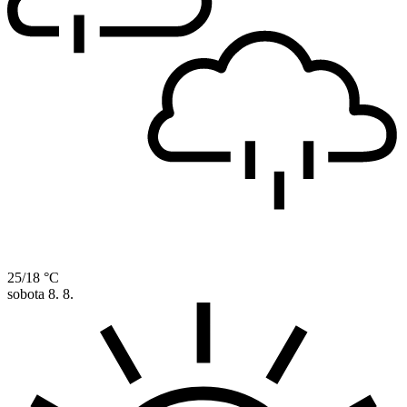
25/18 °C
sobota
8. 8.