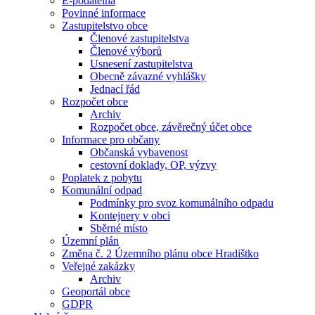
E-podatelna
Povinné informace
Zastupitelstvo obce
Členové zastupitelstva
Členové výborů
Usnesení zastupitelstva
Obecně závazné vyhlášky
Jednací řád
Rozpočet obce
Archiv
Rozpočet obce, závěrečný účet obce
Informace pro občany
Občanská vybavenost
cestovní doklady, OP, výzvy
Poplatek z pobytu
Komunální odpad
Podmínky pro svoz komunálního odpadu
Kontejnery v obci
Sběrné místo
Územní plán
Změna č. 2 Územního plánu obce Hradištko
Veřejné zakázky
Archiv
Geoportál obce
GDPR