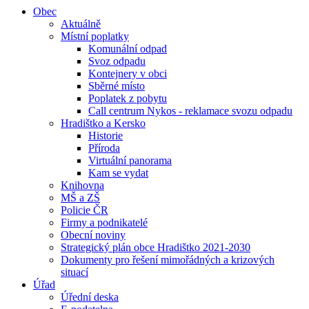
Obec
Aktuálně
Místní poplatky
Komunální odpad
Svoz odpadu
Kontejnery v obci
Sběrné místo
Poplatek z pobytu
Call centrum Nykos - reklamace svozu odpadu
Hradištko a Kersko
Historie
Příroda
Virtuální panorama
Kam se vydat
Knihovna
MŠ a ZŠ
Policie ČR
Firmy a podnikatelé
Obecní noviny
Strategický plán obce Hradištko 2021-2030
Dokumenty pro řešení mimořádných a krizových
situací
Úřad
Úřední deska