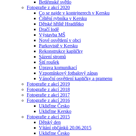
Betlémské světlo
Fotografie z akcí 2020
Co se najde v kontejnerech v Kersku
Čištění rybníka v Kersku
Dětské hřiště Hradištko
Dračí lodě
Výstavba MŠ
Nové osvětlení v obci
Parkovistě v Kersku
Rekonstrukce kapličky
Sázení stromů
Šití roušek
Úprava komunikací
Vzpomínkový fotbalový zápas
Vánoční osvětlení kapličky a pramenu
Fotografie z akcí 2019
Fotografie z akcí 2018
Fotografie z akcí 2017
Fotografie z akcí 2016
Ukliďme Česko
Ukliďme Kersko
Fotografie z akcí 2015
Dětský den
Vítání občánků 20.06.2015
Ukliďme Česko