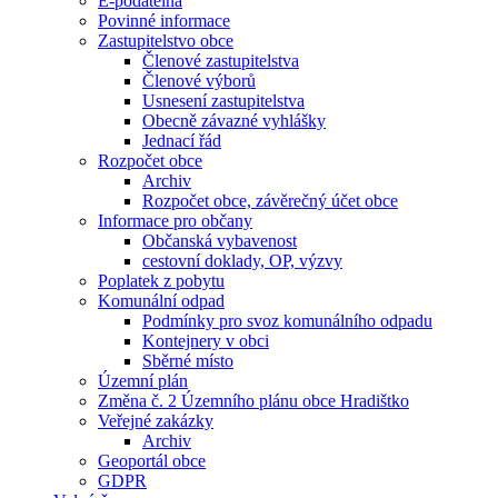
E-podatelna
Povinné informace
Zastupitelstvo obce
Členové zastupitelstva
Členové výborů
Usnesení zastupitelstva
Obecně závazné vyhlášky
Jednací řád
Rozpočet obce
Archiv
Rozpočet obce, závěrečný účet obce
Informace pro občany
Občanská vybavenost
cestovní doklady, OP, výzvy
Poplatek z pobytu
Komunální odpad
Podmínky pro svoz komunálního odpadu
Kontejnery v obci
Sběrné místo
Územní plán
Změna č. 2 Územního plánu obce Hradištko
Veřejné zakázky
Archiv
Geoportál obce
GDPR