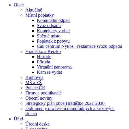
Obec
Aktuálně
Místní poplatky
Komunální odpad
Svoz odpadu
Kontejnery v obci
Sběrné místo
Poplatek z pobytu
Call centrum Nykos - reklamace svozu odpadu
Hradištko a Kersko
Historie
Příroda
Virtuální panorama
Kam se vydat
Knihovna
MŠ a ZŠ
Policie ČR
Firmy a podnikatelé
Obecní noviny
Strategický plán obce Hradištko 2021-2030
Dokumenty pro řešení mimořádných a krizových
situací
Úřad
Úřední deska