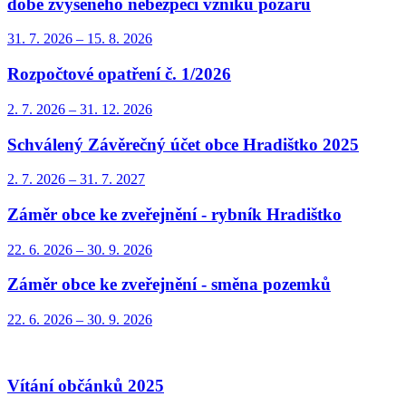
době zvýšeného nebezpečí vzniku požárů
31. 7.
2026
–
15. 8.
2026
Rozpočtové opatření č. 1/2026
2. 7.
2026
–
31. 12.
2026
Schválený Závěrečný účet obce Hradištko 2025
2. 7.
2026
–
31. 7.
2027
Záměr obce ke zveřejnění - rybník Hradištko
22. 6.
2026
–
30. 9.
2026
Záměr obce ke zveřejnění - směna pozemků
22. 6.
2026
–
30. 9.
2026
Vítání občánků 2025