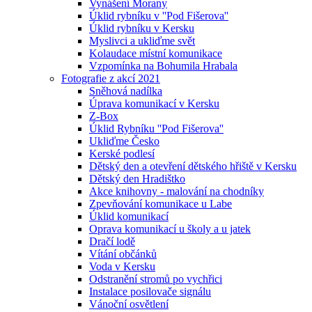
Vynášení Morany
Úklid rybníku v ''Pod Fišerova''
Úklid rybníku v Kersku
Myslivci a ukliďme svět
Kolaudace místní komunikace
Vzpomínka na Bohumila Hrabala
Fotografie z akcí 2021
Sněhová nadílka
Úprava komunikací v Kersku
Z-Box
Úklid Rybníku ''Pod Fišerova''
Ukliďme Česko
Kerské podlesí
Dětský den a otevření dětského hřiště v Kersku
Dětský den Hradištko
Akce knihovny - malování na chodníky
Zpevňování komunikace u Labe
Úklid komunikací
Oprava komunikací u školy a u jatek
Dračí lodě
Vítání občánků
Voda v Kersku
Odstranění stromů po vychřici
Instalace posilovače signálu
Vánoční osvětlení