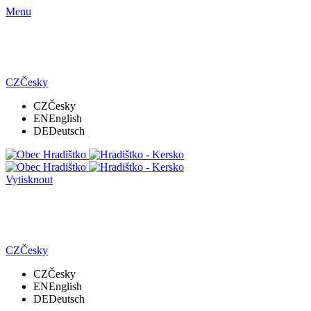
Menu
CZ
Česky
CZ
Česky
EN
English
DE
Deutsch
Vytisknout
CZ
Česky
CZ
Česky
EN
English
DE
Deutsch