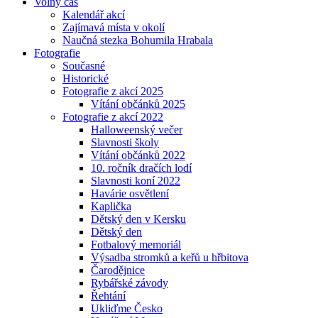
Volný čas
Kalendář akcí
Zajímavá místa v okolí
Naučná stezka Bohumila Hrabala
Fotografie
Současné
Historické
Fotografie z akcí 2025
Vítání občánků 2025
Fotografie z akcí 2022
Halloweenský večer
Slavnosti školy
Vítání občánků 2022
10. ročník dračích lodí
Slavnosti koní 2022
Havárie osvětlení
Kaplička
Dětský den v Kersku
Dětský den
Fotbalový memoriál
Výsadba stromků a keřů u hřbitova
Čarodějnice
Rybářské závody
Řehtání
Ukliďme Česko