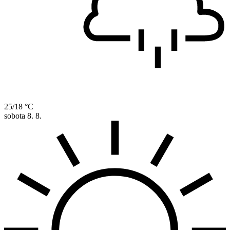
25/18 °C
sobota
8. 8.