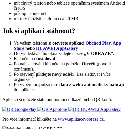
mít chytrý telefon nebo tablet s operačním systémem Android
či iOS
přístup na internet
místo v úložišti telefonu cca 20 MB
Jak si aplikaci stáhnout?
Ve vašem telefonu si
otevřete aplikaci
Obchod Play
,
App
Store
nebo
HUAWEI AppGalery
Do vyhledávacího okna zadejte název
„V OBRAZE“.
Klikněte na
Instalovat
.
Po nainstalování klikněte na položku
Otevřít
(povolit
oznámení).
Po otevření
přidejte nový odběr
. Lze sledovat i více
organizací.
Po výběru organizace se
data z webu automaticky nahrají
do aplikace.
Aplikaci si můžete stáhnout pomocí odkazů, nebo QR kódů.
Pro více informací klikněte na
www.aplikacevobraze.cz
.