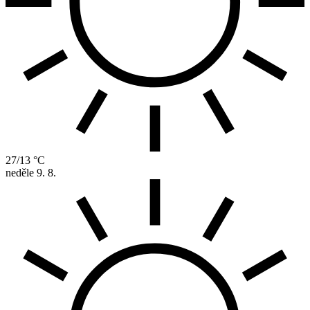
27/13 °C
neděle
9. 8.