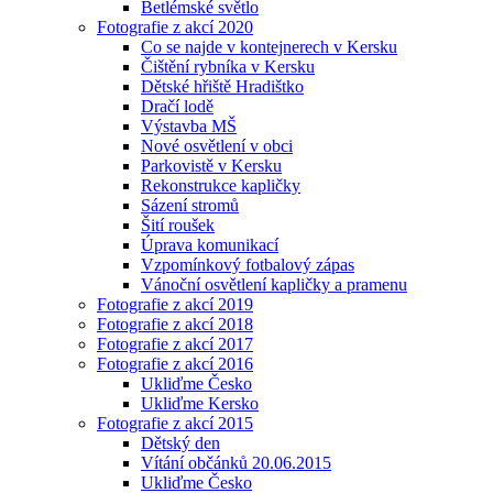
Betlémské světlo
Fotografie z akcí 2020
Co se najde v kontejnerech v Kersku
Čištění rybníka v Kersku
Dětské hřiště Hradištko
Dračí lodě
Výstavba MŠ
Nové osvětlení v obci
Parkovistě v Kersku
Rekonstrukce kapličky
Sázení stromů
Šití roušek
Úprava komunikací
Vzpomínkový fotbalový zápas
Vánoční osvětlení kapličky a pramenu
Fotografie z akcí 2019
Fotografie z akcí 2018
Fotografie z akcí 2017
Fotografie z akcí 2016
Ukliďme Česko
Ukliďme Kersko
Fotografie z akcí 2015
Dětský den
Vítání občánků 20.06.2015
Ukliďme Česko