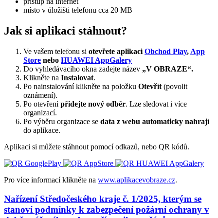
přístup na internet
místo v úložišti telefonu cca 20 MB
Jak si aplikaci stáhnout?
Ve vašem telefonu si
otevřete aplikaci
Obchod Play
,
App
Store
nebo
HUAWEI AppGalery
Do vyhledávacího okna zadejte název
„V OBRAZE“.
Klikněte na
Instalovat
.
Po nainstalování klikněte na položku
Otevřít
(povolit
oznámení).
Po otevření
přidejte nový odběr
. Lze sledovat i více
organizací.
Po výběru organizace se
data z webu automaticky nahrají
do aplikace.
Aplikaci si můžete stáhnout pomocí odkazů, nebo QR kódů.
Pro více informací klikněte na
www.aplikacevobraze.cz
.
Nařízení Středočeského kraje č. 1/2025, kterým se
stanoví podmínky k zabezpečení požární ochrany v