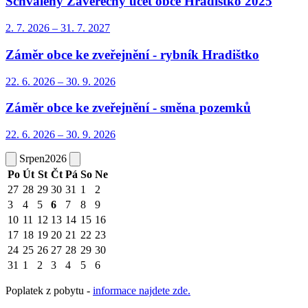
Schválený Závěrečný účet obce Hradištko 2025
2. 7.
2026
–
31. 7.
2027
Záměr obce ke zveřejnění - rybník Hradištko
22. 6.
2026
–
30. 9.
2026
Záměr obce ke zveřejnění - směna pozemků
22. 6.
2026
–
30. 9.
2026
Srpen
2026
Po
Út
St
Čt
Pá
So
Ne
27
28
29
30
31
1
2
3
4
5
6
7
8
9
10
11
12
13
14
15
16
17
18
19
20
21
22
23
24
25
26
27
28
29
30
31
1
2
3
4
5
6
Poplatek z pobytu -
informace najdete zde.