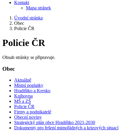
Kontakt
Mapa stránek
Úvodní stránka
Obec
Policie ČR
Policie ČR
Obsah stránky se připravuje.
Obec
Aktuálně
Místní poplatky
Hradištko a Kersko
Knihovna
MŠ a ZŠ
Policie ČR
Firmy a podnikatelé
Obecní noviny
Strategický plán obce Hradištko 2021-2030
Dokumenty pro řešení mimořádných a krizových situací