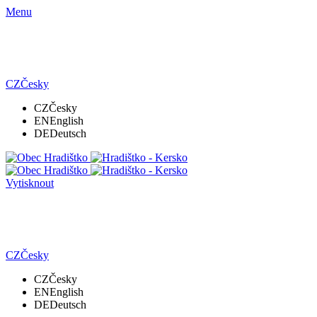
Menu
CZ
Česky
CZ
Česky
EN
English
DE
Deutsch
Vytisknout
CZ
Česky
CZ
Česky
EN
English
DE
Deutsch