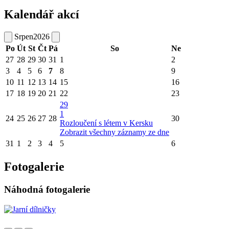
Kalendář akcí
Srpen
2026
Po
Út
St
Čt
Pá
So
Ne
27
28
29
30
31
1
2
3
4
5
6
7
8
9
10
11
12
13
14
15
16
17
18
19
20
21
22
23
29
1
24
25
26
27
28
30
Rozloučení s létem v Kersku
Zobrazit všechny záznamy ze dne
31
1
2
3
4
5
6
Fotogalerie
Náhodná fotogalerie