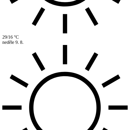
29/16 °C
neděle
9. 8.