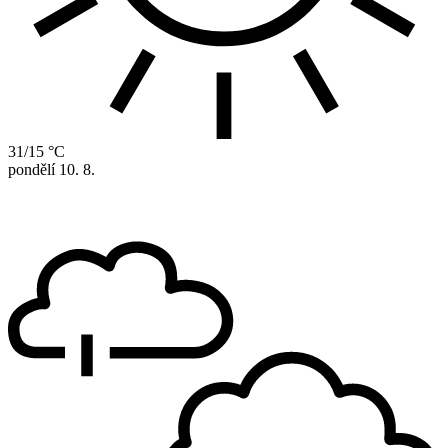
31/15 °C
pondělí
10. 8.