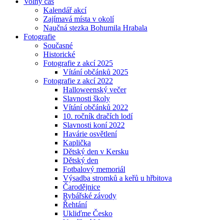
Volný čas
Kalendář akcí
Zajímavá místa v okolí
Naučná stezka Bohumila Hrabala
Fotografie
Současné
Historické
Fotografie z akcí 2025
Vítání občánků 2025
Fotografie z akcí 2022
Halloweenský večer
Slavnosti školy
Vítání občánků 2022
10. ročník dračích lodí
Slavnosti koní 2022
Havárie osvětlení
Kaplička
Dětský den v Kersku
Dětský den
Fotbalový memoriál
Výsadba stromků a keřů u hřbitova
Čarodějnice
Rybářské závody
Řehtání
Ukliďme Česko