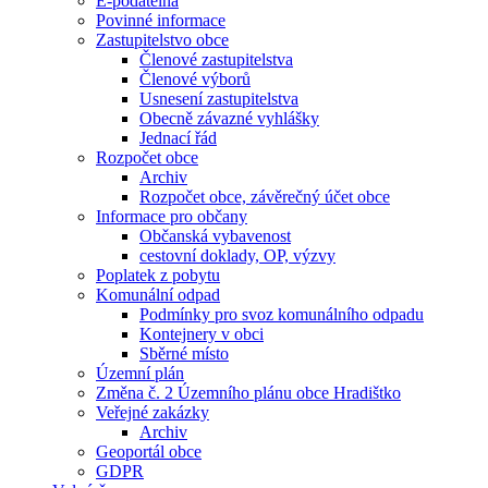
E-podatelna
Povinné informace
Zastupitelstvo obce
Členové zastupitelstva
Členové výborů
Usnesení zastupitelstva
Obecně závazné vyhlášky
Jednací řád
Rozpočet obce
Archiv
Rozpočet obce, závěrečný účet obce
Informace pro občany
Občanská vybavenost
cestovní doklady, OP, výzvy
Poplatek z pobytu
Komunální odpad
Podmínky pro svoz komunálního odpadu
Kontejnery v obci
Sběrné místo
Územní plán
Změna č. 2 Územního plánu obce Hradištko
Veřejné zakázky
Archiv
Geoportál obce
GDPR