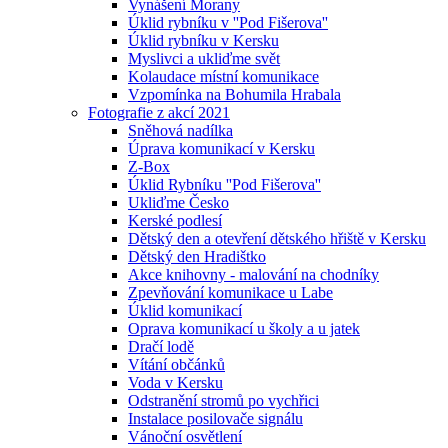
Vynášení Morany
Úklid rybníku v ''Pod Fišerova''
Úklid rybníku v Kersku
Myslivci a ukliďme svět
Kolaudace místní komunikace
Vzpomínka na Bohumila Hrabala
Fotografie z akcí 2021
Sněhová nadílka
Úprava komunikací v Kersku
Z-Box
Úklid Rybníku ''Pod Fišerova''
Ukliďme Česko
Kerské podlesí
Dětský den a otevření dětského hřiště v Kersku
Dětský den Hradištko
Akce knihovny - malování na chodníky
Zpevňování komunikace u Labe
Úklid komunikací
Oprava komunikací u školy a u jatek
Dračí lodě
Vítání občánků
Voda v Kersku
Odstranění stromů po vychřici
Instalace posilovače signálu
Vánoční osvětlení