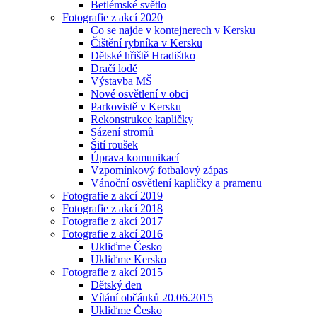
Betlémské světlo
Fotografie z akcí 2020
Co se najde v kontejnerech v Kersku
Čištění rybníka v Kersku
Dětské hřiště Hradištko
Dračí lodě
Výstavba MŠ
Nové osvětlení v obci
Parkovistě v Kersku
Rekonstrukce kapličky
Sázení stromů
Šití roušek
Úprava komunikací
Vzpomínkový fotbalový zápas
Vánoční osvětlení kapličky a pramenu
Fotografie z akcí 2019
Fotografie z akcí 2018
Fotografie z akcí 2017
Fotografie z akcí 2016
Ukliďme Česko
Ukliďme Kersko
Fotografie z akcí 2015
Dětský den
Vítání občánků 20.06.2015
Ukliďme Česko