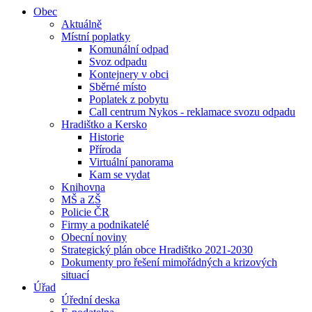
Obec
Aktuálně
Místní poplatky
Komunální odpad
Svoz odpadu
Kontejnery v obci
Sběrné místo
Poplatek z pobytu
Call centrum Nykos - reklamace svozu odpadu
Hradištko a Kersko
Historie
Příroda
Virtuální panorama
Kam se vydat
Knihovna
MŠ a ZŠ
Policie ČR
Firmy a podnikatelé
Obecní noviny
Strategický plán obce Hradištko 2021-2030
Dokumenty pro řešení mimořádných a krizových
situací
Úřad
Úřední deska