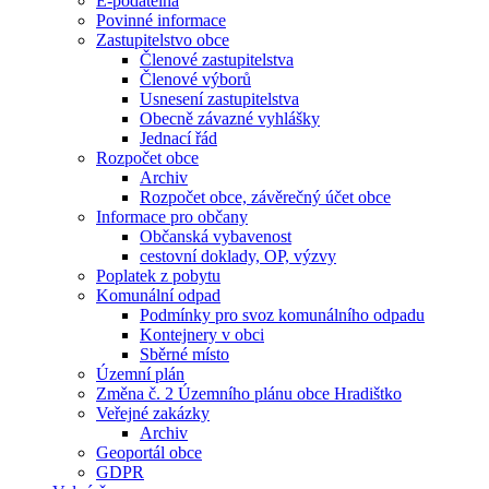
E-podatelna
Povinné informace
Zastupitelstvo obce
Členové zastupitelstva
Členové výborů
Usnesení zastupitelstva
Obecně závazné vyhlášky
Jednací řád
Rozpočet obce
Archiv
Rozpočet obce, závěrečný účet obce
Informace pro občany
Občanská vybavenost
cestovní doklady, OP, výzvy
Poplatek z pobytu
Komunální odpad
Podmínky pro svoz komunálního odpadu
Kontejnery v obci
Sběrné místo
Územní plán
Změna č. 2 Územního plánu obce Hradištko
Veřejné zakázky
Archiv
Geoportál obce
GDPR