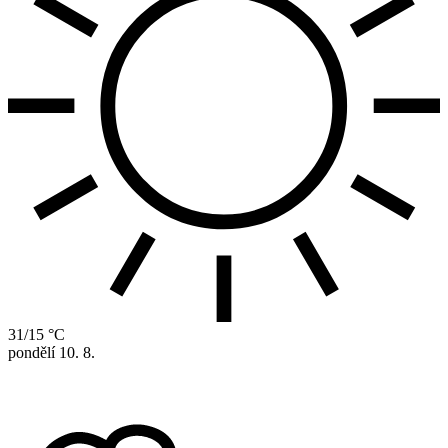
31/15 °C
pondělí
10. 8.