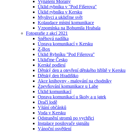
Vynášení Morany
Úklid rybníku v ''Pod Fišerova''
Úklid rybníku v Kersku
Myslivci a ukliďme svět
Kolaudace místní komunikace
Vzpomínka na Bohumila Hrabala
Fotografie z akcí 2021
Sněhová nadílka
Úprava komunikací v Kersku
Z-Box
Úklid Rybníku ''Pod Fišerova''
Ukliďme Česko
Kerské podlesí
Dětský den a otevření dětského hřiště v Kersku
Dětský den Hradištko
Akce knihovny - malování na chodníky
Zpevňování komunikace u Labe
Úklid komunikací
Oprava komunikací u školy a u jatek
Dračí lodě
Vítání občánků
Voda v Kersku
Odstranění stromů po vychřici
Instalace posilovače signálu
Vánoční osvětlení