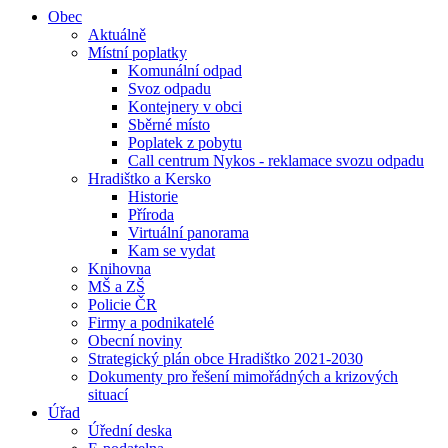
Obec
Aktuálně
Místní poplatky
Komunální odpad
Svoz odpadu
Kontejnery v obci
Sběrné místo
Poplatek z pobytu
Call centrum Nykos - reklamace svozu odpadu
Hradištko a Kersko
Historie
Příroda
Virtuální panorama
Kam se vydat
Knihovna
MŠ a ZŠ
Policie ČR
Firmy a podnikatelé
Obecní noviny
Strategický plán obce Hradištko 2021-2030
Dokumenty pro řešení mimořádných a krizových
situací
Úřad
Úřední deska