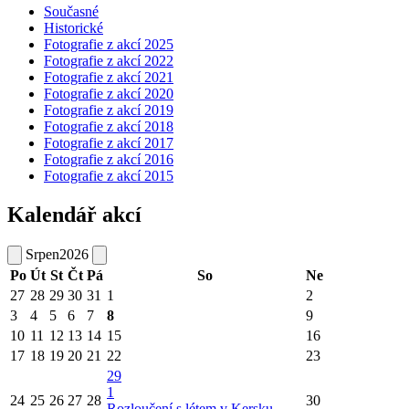
Současné
Historické
Fotografie z akcí 2025
Fotografie z akcí 2022
Fotografie z akcí 2021
Fotografie z akcí 2020
Fotografie z akcí 2019
Fotografie z akcí 2018
Fotografie z akcí 2017
Fotografie z akcí 2016
Fotografie z akcí 2015
Kalendář akcí
Srpen
2026
Po
Út
St
Čt
Pá
So
Ne
27
28
29
30
31
1
2
3
4
5
6
7
8
9
10
11
12
13
14
15
16
17
18
19
20
21
22
23
29
1
24
25
26
27
28
30
Rozloučení s létem v Kersku