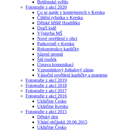
Betlémské světlo
Fotografie z akcí 2020
Co se najde v kontejnerech v Kersku
Čištění rybníka v Kersku
Dětské hřiště Hradištko
Dračí lodě
Výstavba MŠ
Nové osvětlení v obci
Parkovistě v Kersku
Rekonstrukce kapličky
Sázení stromů
Šití roušek
Úprava komunikací
Vzpomínkový fotbalový zápas
Vánoční osvětlení kapličky a pramenu
Fotografie z akcí 2019
Fotografie z akcí 2018
Fotografie z akcí 2017
Fotografie z akcí 2016
Ukliďme Česko
Ukliďme Kersko
Fotografie z akcí 2015
Dětský den
Vítání občánků 20.06.2015
Ukliďme Česko