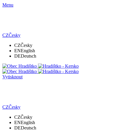
Menu
CZ
Česky
CZ
Česky
EN
English
DE
Deutsch
Vytisknout
CZ
Česky
CZ
Česky
EN
English
DE
Deutsch