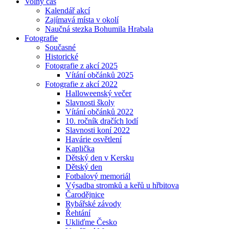
Volný čas
Kalendář akcí
Zajímavá místa v okolí
Naučná stezka Bohumila Hrabala
Fotografie
Současné
Historické
Fotografie z akcí 2025
Vítání občánků 2025
Fotografie z akcí 2022
Halloweenský večer
Slavnosti školy
Vítání občánků 2022
10. ročník dračích lodí
Slavnosti koní 2022
Havárie osvětlení
Kaplička
Dětský den v Kersku
Dětský den
Fotbalový memoriál
Výsadba stromků a keřů u hřbitova
Čarodějnice
Rybářské závody
Řehtání
Ukliďme Česko