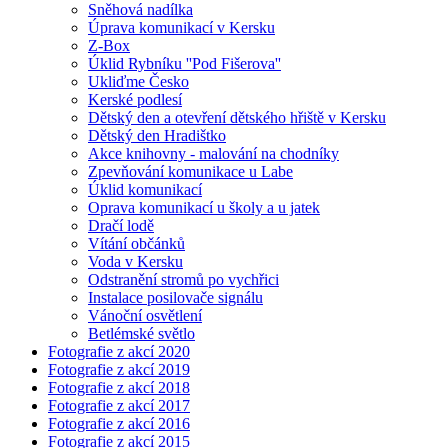
Sněhová nadílka
Úprava komunikací v Kersku
Z-Box
Úklid Rybníku ''Pod Fišerova''
Ukliďme Česko
Kerské podlesí
Dětský den a otevření dětského hřiště v Kersku
Dětský den Hradištko
Akce knihovny - malování na chodníky
Zpevňování komunikace u Labe
Úklid komunikací
Oprava komunikací u školy a u jatek
Dračí lodě
Vítání občánků
Voda v Kersku
Odstranění stromů po vychřici
Instalace posilovače signálu
Vánoční osvětlení
Betlémské světlo
Fotografie z akcí 2020
Fotografie z akcí 2019
Fotografie z akcí 2018
Fotografie z akcí 2017
Fotografie z akcí 2016
Fotografie z akcí 2015