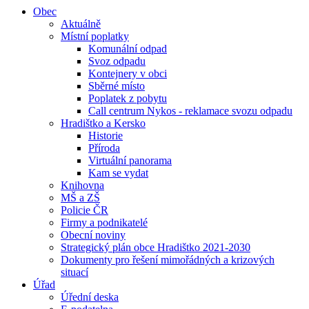
Obec
Aktuálně
Místní poplatky
Komunální odpad
Svoz odpadu
Kontejnery v obci
Sběrné místo
Poplatek z pobytu
Call centrum Nykos - reklamace svozu odpadu
Hradištko a Kersko
Historie
Příroda
Virtuální panorama
Kam se vydat
Knihovna
MŠ a ZŠ
Policie ČR
Firmy a podnikatelé
Obecní noviny
Strategický plán obce Hradištko 2021-2030
Dokumenty pro řešení mimořádných a krizových
situací
Úřad
Úřední deska