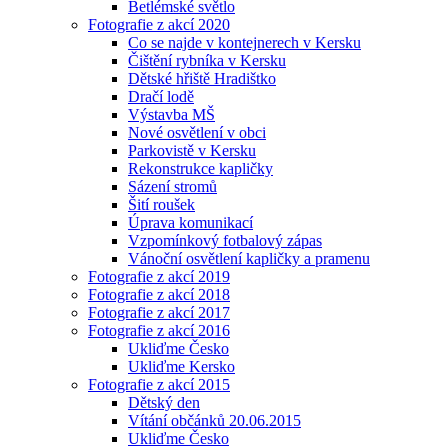
Betlémské světlo
Fotografie z akcí 2020
Co se najde v kontejnerech v Kersku
Čištění rybníka v Kersku
Dětské hřiště Hradištko
Dračí lodě
Výstavba MŠ
Nové osvětlení v obci
Parkovistě v Kersku
Rekonstrukce kapličky
Sázení stromů
Šití roušek
Úprava komunikací
Vzpomínkový fotbalový zápas
Vánoční osvětlení kapličky a pramenu
Fotografie z akcí 2019
Fotografie z akcí 2018
Fotografie z akcí 2017
Fotografie z akcí 2016
Ukliďme Česko
Ukliďme Kersko
Fotografie z akcí 2015
Dětský den
Vítání občánků 20.06.2015
Ukliďme Česko