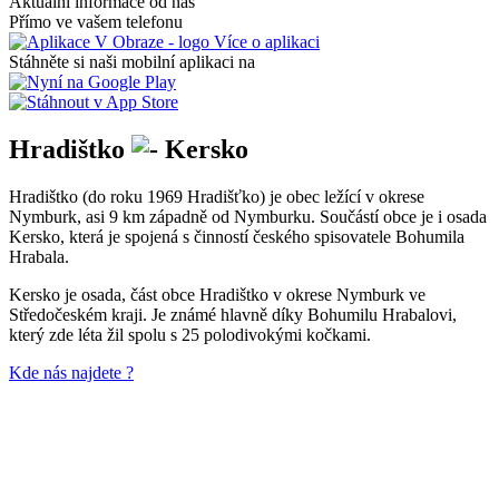
Aktuální informace od nás
Přímo ve vašem telefonu
Více o aplikaci
Stáhněte si naši mobilní aplikaci na
Hradištko
Kersko
Hradištko (do roku 1969 Hradišťko) je obec ležící v okrese
Nymburk, asi 9 km západně od Nymburku. Součástí obce je i osada
Kersko, která je spojená s činností českého spisovatele Bohumila
Hrabala.
Kersko je osada, část obce Hradištko v okrese Nymburk ve
Středočeském kraji. Je známé hlavně díky Bohumilu Hrabalovi,
který zde léta žil spolu s 25 polodivokými kočkami.
Kde nás najdete ?