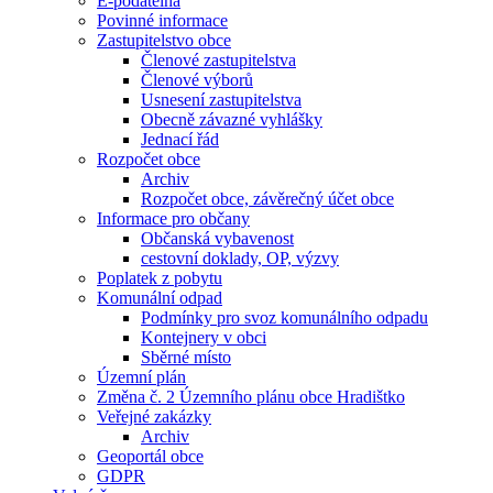
E-podatelna
Povinné informace
Zastupitelstvo obce
Členové zastupitelstva
Členové výborů
Usnesení zastupitelstva
Obecně závazné vyhlášky
Jednací řád
Rozpočet obce
Archiv
Rozpočet obce, závěrečný účet obce
Informace pro občany
Občanská vybavenost
cestovní doklady, OP, výzvy
Poplatek z pobytu
Komunální odpad
Podmínky pro svoz komunálního odpadu
Kontejnery v obci
Sběrné místo
Územní plán
Změna č. 2 Územního plánu obce Hradištko
Veřejné zakázky
Archiv
Geoportál obce
GDPR