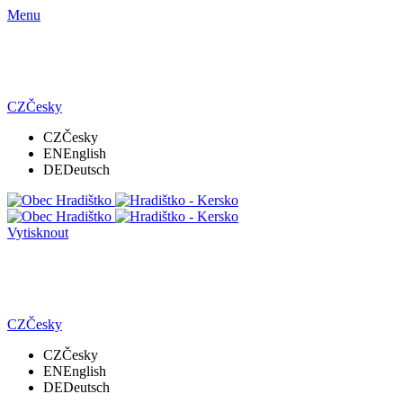
Menu
CZ
Česky
CZ
Česky
EN
English
DE
Deutsch
Vytisknout
CZ
Česky
CZ
Česky
EN
English
DE
Deutsch