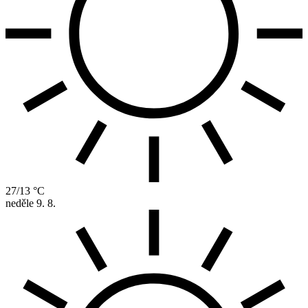
27/13 °C
neděle
9. 8.