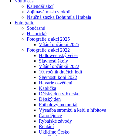
Volný čas
Kalendář akcí
Zajímavá místa v okolí
Naučná stezka Bohumila Hrabala
Fotografie
Současné
Historické
Fotografie z akcí 2025
Vítání občánků 2025
Fotografie z akcí 2022
Halloweenský večer
Slavnosti školy
Vítání občánků 2022
10. ročník dračích lodí
Slavnosti koní 2022
Havárie osvětlení
Kaplička
Dětský den v Kersku
Dětský den
Fotbalový memoriál
Výsadba stromků a keřů u hřbitova
Čarodějnice
Rybářské závody
Řehtání
Ukliďme Česko