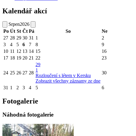
Kalendář akcí
Srpen
2026
Po
Út
St
Čt
Pá
So
Ne
27
28
29
30
31
1
2
3
4
5
6
7
8
9
10
11
12
13
14
15
16
17
18
19
20
21
22
23
29
1
24
25
26
27
28
30
Rozloučení s létem v Kersku
Zobrazit všechny záznamy ze dne
31
1
2
3
4
5
6
Fotogalerie
Náhodná fotogalerie