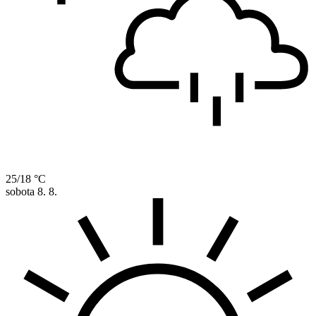
25/18 °C
sobota
8. 8.