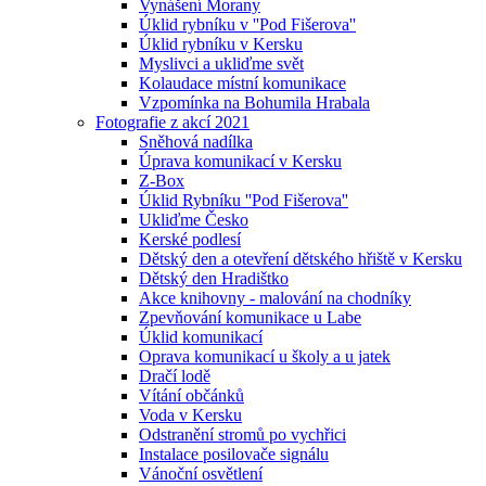
Vynášení Morany
Úklid rybníku v ''Pod Fišerova''
Úklid rybníku v Kersku
Myslivci a ukliďme svět
Kolaudace místní komunikace
Vzpomínka na Bohumila Hrabala
Fotografie z akcí 2021
Sněhová nadílka
Úprava komunikací v Kersku
Z-Box
Úklid Rybníku ''Pod Fišerova''
Ukliďme Česko
Kerské podlesí
Dětský den a otevření dětského hřiště v Kersku
Dětský den Hradištko
Akce knihovny - malování na chodníky
Zpevňování komunikace u Labe
Úklid komunikací
Oprava komunikací u školy a u jatek
Dračí lodě
Vítání občánků
Voda v Kersku
Odstranění stromů po vychřici
Instalace posilovače signálu
Vánoční osvětlení