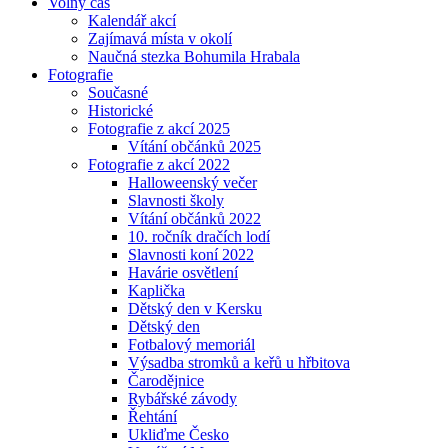
Volný čas
Kalendář akcí
Zajímavá místa v okolí
Naučná stezka Bohumila Hrabala
Fotografie
Současné
Historické
Fotografie z akcí 2025
Vítání občánků 2025
Fotografie z akcí 2022
Halloweenský večer
Slavnosti školy
Vítání občánků 2022
10. ročník dračích lodí
Slavnosti koní 2022
Havárie osvětlení
Kaplička
Dětský den v Kersku
Dětský den
Fotbalový memoriál
Výsadba stromků a keřů u hřbitova
Čarodějnice
Rybářské závody
Řehtání
Ukliďme Česko