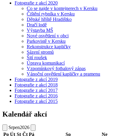
Fotografie z akcí 2020
Co se najde v kontejnerech v Kersku
Čištění rybníka v Kersku
Dětské hřiště Hradištko
Dračí lodě
Výstavba MŠ
Nové osvětlení v obci
Parkovistě v Kersku
Rekonstrukce kapličky
Sázení stromů
Šití roušek
Úprava komunikací
Vzpomínkový fotbalový zápas
Vánoční osvětlení kapličky a pramenu
Fotografie z akcí 2019
Fotografie z akcí 2018
Fotografie z akcí 2017
Fotografie z akcí 2016
Fotografie z akcí 2015
Kalendář akcí
Srpen
2026
Po
Út
St
Čt
Pá
So
Ne