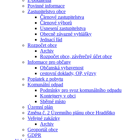
E-podatelna
Povinné informace
Zastupitelstvo obce
Členové zastupitelstva
Členové výborů
Usnesení zastupitelstva
Obecně závazné vyhlášky
Jednací řád
Rozpočet obce
Archiv
Rozpočet obce, závěrečný účet obce
Informace pro občany
Občanská vybavenost
cestovní doklady, OP, výzvy
Poplatek z pobytu
Komunální odpad
Podmínky pro svoz komunálního odpadu
Kontejnery v obci
Sběrné místo
Územní plán
Změna č. 2 Územního plánu obce Hradištko
Veřejné zakázky
Archiv
Geoportál obce
GDPR