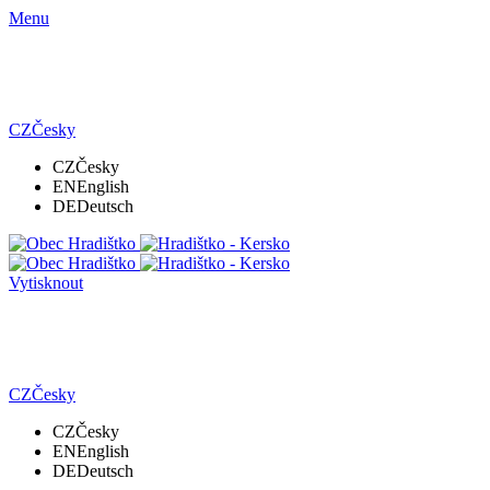
Menu
CZ
Česky
CZ
Česky
EN
English
DE
Deutsch
Vytisknout
CZ
Česky
CZ
Česky
EN
English
DE
Deutsch