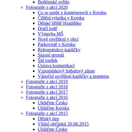
Betlémské světlo
Fotografie z akcí 2020
Co se najde v kontejnerech v Kersku
Čištění rybníka v Kersku
Dětské hřiště Hradištko
Dračí lodě
Výstavba MŠ
Nové osvětlení v obci
Parkovistě v Kersku
Rekonstrukce kapličky
Sázení stromů
Šití roušek
Úprava komunikací
Vzpomínkový fotbalový zápas
Vánoční osvětlení kapličky a pramenu
Fotografie z akcí 2019
Fotografie z akcí 2018
Fotografie z akcí 2017
Fotografie z akcí 2016
Ukliďme Česko
Ukliďme Kersko
Fotografie z akcí 2015
Dětský den
Vítání občánků 20.06.2015
Ukliďme Česko