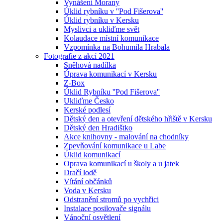
Vynášení Morany
Úklid rybníku v ''Pod Fišerova''
Úklid rybníku v Kersku
Myslivci a ukliďme svět
Kolaudace místní komunikace
Vzpomínka na Bohumila Hrabala
Fotografie z akcí 2021
Sněhová nadílka
Úprava komunikací v Kersku
Z-Box
Úklid Rybníku ''Pod Fišerova''
Ukliďme Česko
Kerské podlesí
Dětský den a otevření dětského hřiště v Kersku
Dětský den Hradištko
Akce knihovny - malování na chodníky
Zpevňování komunikace u Labe
Úklid komunikací
Oprava komunikací u školy a u jatek
Dračí lodě
Vítání občánků
Voda v Kersku
Odstranění stromů po vychřici
Instalace posilovače signálu
Vánoční osvětlení