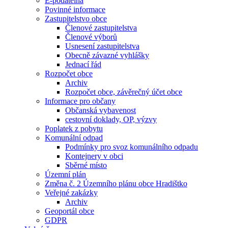
E-podatelna
Povinné informace
Zastupitelstvo obce
Členové zastupitelstva
Členové výborů
Usnesení zastupitelstva
Obecně závazné vyhlášky
Jednací řád
Rozpočet obce
Archiv
Rozpočet obce, závěrečný účet obce
Informace pro občany
Občanská vybavenost
cestovní doklady, OP, výzvy
Poplatek z pobytu
Komunální odpad
Podmínky pro svoz komunálního odpadu
Kontejnery v obci
Sběrné místo
Územní plán
Změna č. 2 Územního plánu obce Hradištko
Veřejné zakázky
Archiv
Geoportál obce
GDPR