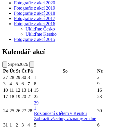
Fotografie z akcí 2020
Fotografie z akcí 2019
Fotografie z akcí 2018
Fotografie z akcí 2017
Fotografie z akcí 2016
Ukliďme Česko
Ukliďme Kersko
Fotografie z akcí 2015
Kalendář akcí
Srpen
2026
Po
Út
St
Čt
Pá
So
Ne
27
28
29
30
31
1
2
3
4
5
6
7
8
9
10
11
12
13
14
15
16
17
18
19
20
21
22
23
29
1
24
25
26
27
28
30
Rozloučení s létem v Kersku
Zobrazit všechny záznamy ze dne
31
1
2
3
4
5
6