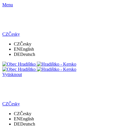
Menu
CZ
Česky
CZ
Česky
EN
English
DE
Deutsch
Vytisknout
CZ
Česky
CZ
Česky
EN
English
DE
Deutsch