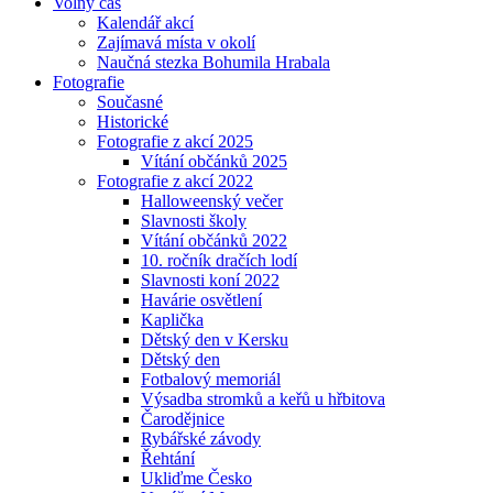
Volný čas
Kalendář akcí
Zajímavá místa v okolí
Naučná stezka Bohumila Hrabala
Fotografie
Současné
Historické
Fotografie z akcí 2025
Vítání občánků 2025
Fotografie z akcí 2022
Halloweenský večer
Slavnosti školy
Vítání občánků 2022
10. ročník dračích lodí
Slavnosti koní 2022
Havárie osvětlení
Kaplička
Dětský den v Kersku
Dětský den
Fotbalový memoriál
Výsadba stromků a keřů u hřbitova
Čarodějnice
Rybářské závody
Řehtání
Ukliďme Česko