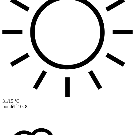
31/15 °C
pondělí
10. 8.