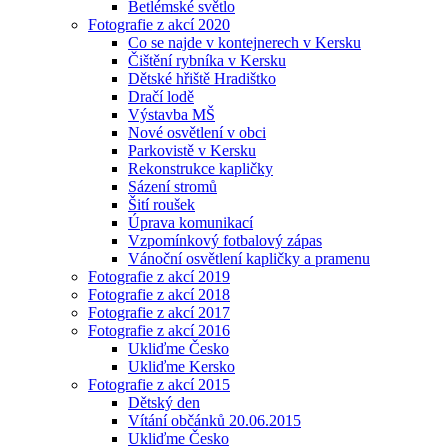
Betlémské světlo
Fotografie z akcí 2020
Co se najde v kontejnerech v Kersku
Čištění rybníka v Kersku
Dětské hřiště Hradištko
Dračí lodě
Výstavba MŠ
Nové osvětlení v obci
Parkovistě v Kersku
Rekonstrukce kapličky
Sázení stromů
Šití roušek
Úprava komunikací
Vzpomínkový fotbalový zápas
Vánoční osvětlení kapličky a pramenu
Fotografie z akcí 2019
Fotografie z akcí 2018
Fotografie z akcí 2017
Fotografie z akcí 2016
Ukliďme Česko
Ukliďme Kersko
Fotografie z akcí 2015
Dětský den
Vítání občánků 20.06.2015
Ukliďme Česko