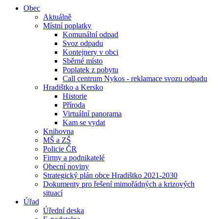
Obec
Aktuálně
Místní poplatky
Komunální odpad
Svoz odpadu
Kontejnery v obci
Sběrné místo
Poplatek z pobytu
Call centrum Nykos - reklamace svozu odpadu
Hradištko a Kersko
Historie
Příroda
Virtuální panorama
Kam se vydat
Knihovna
MŠ a ZŠ
Policie ČR
Firmy a podnikatelé
Obecní noviny
Strategický plán obce Hradištko 2021-2030
Dokumenty pro řešení mimořádných a krizových
situací
Úřad
Úřední deska