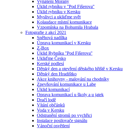
Vynášení Morany
Úklid rybníku v ''Pod Fišerova''
Úklid rybníku v Kersku
Myslivci a ukliďme svět
Kolaudace místní komunikace
Vzpomínka na Bohumila Hrabala
Fotografie z akcí 2021
Sněhová nadílka
Úprava komunikací v Kersku
Z-Box
Úklid Rybníku ''Pod Fišerova''
Ukliďme Česko
Kerské podlesí
Dětský den a otevření dětského hřiště v Kersku
Dětský den Hradištko
Akce knihovny - malování na chodníky
Zpevňování komunikace u Labe
Úklid komunikací
Oprava komunikací u školy a u jatek
Dračí lodě
Vítání občánků
Voda v Kersku
Odstranění stromů po vychřici
Instalace posilovače signálu
Vánoční osvětlení