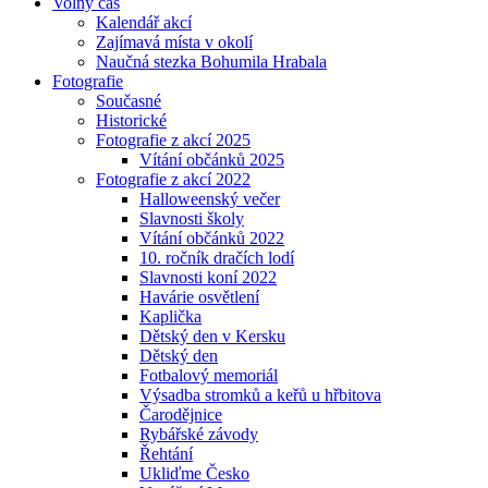
Volný čas
Kalendář akcí
Zajímavá místa v okolí
Naučná stezka Bohumila Hrabala
Fotografie
Současné
Historické
Fotografie z akcí 2025
Vítání občánků 2025
Fotografie z akcí 2022
Halloweenský večer
Slavnosti školy
Vítání občánků 2022
10. ročník dračích lodí
Slavnosti koní 2022
Havárie osvětlení
Kaplička
Dětský den v Kersku
Dětský den
Fotbalový memoriál
Výsadba stromků a keřů u hřbitova
Čarodějnice
Rybářské závody
Řehtání
Ukliďme Česko