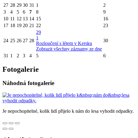
27
28
29
30
31
1
2
3
4
5
6
7
8
9
10
11
12
13
14
15
16
17
18
19
20
21
22
23
29
1
24
25
26
27
28
30
Rozloučení s létem v Kersku
Zobrazit všechny záznamy ze dne
31
1
2
3
4
5
6
Fotogalerie
Náhodná fotogalerie
Je nepochopitelné, kolik lidí přijelo k nám do lesa vyhodit odpadky.