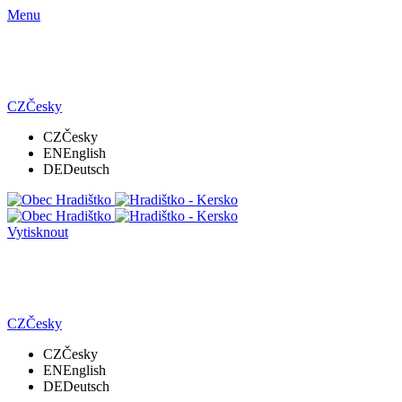
Menu
CZ
Česky
CZ
Česky
EN
English
DE
Deutsch
Vytisknout
CZ
Česky
CZ
Česky
EN
English
DE
Deutsch