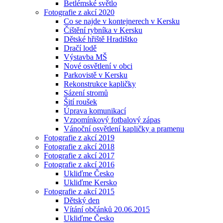
Betlémské světlo
Fotografie z akcí 2020
Co se najde v kontejnerech v Kersku
Čištění rybníka v Kersku
Dětské hřiště Hradištko
Dračí lodě
Výstavba MŠ
Nové osvětlení v obci
Parkovistě v Kersku
Rekonstrukce kapličky
Sázení stromů
Šití roušek
Úprava komunikací
Vzpomínkový fotbalový zápas
Vánoční osvětlení kapličky a pramenu
Fotografie z akcí 2019
Fotografie z akcí 2018
Fotografie z akcí 2017
Fotografie z akcí 2016
Ukliďme Česko
Ukliďme Kersko
Fotografie z akcí 2015
Dětský den
Vítání občánků 20.06.2015
Ukliďme Česko