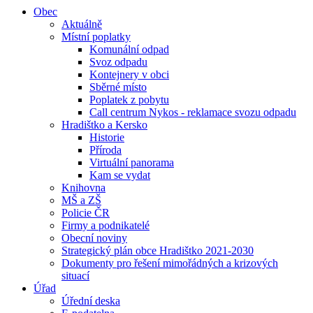
Obec
Aktuálně
Místní poplatky
Komunální odpad
Svoz odpadu
Kontejnery v obci
Sběrné místo
Poplatek z pobytu
Call centrum Nykos - reklamace svozu odpadu
Hradištko a Kersko
Historie
Příroda
Virtuální panorama
Kam se vydat
Knihovna
MŠ a ZŠ
Policie ČR
Firmy a podnikatelé
Obecní noviny
Strategický plán obce Hradištko 2021-2030
Dokumenty pro řešení mimořádných a krizových
situací
Úřad
Úřední deska