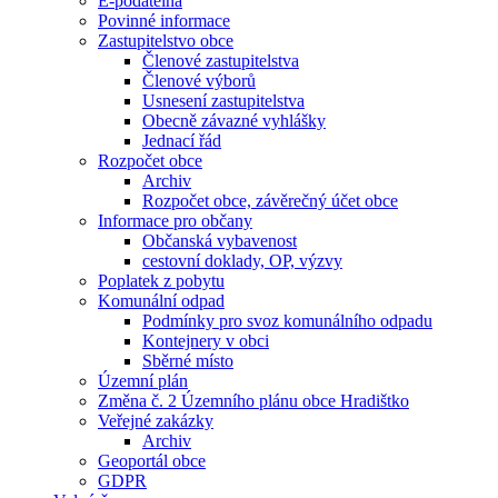
E-podatelna
Povinné informace
Zastupitelstvo obce
Členové zastupitelstva
Členové výborů
Usnesení zastupitelstva
Obecně závazné vyhlášky
Jednací řád
Rozpočet obce
Archiv
Rozpočet obce, závěrečný účet obce
Informace pro občany
Občanská vybavenost
cestovní doklady, OP, výzvy
Poplatek z pobytu
Komunální odpad
Podmínky pro svoz komunálního odpadu
Kontejnery v obci
Sběrné místo
Územní plán
Změna č. 2 Územního plánu obce Hradištko
Veřejné zakázky
Archiv
Geoportál obce
GDPR