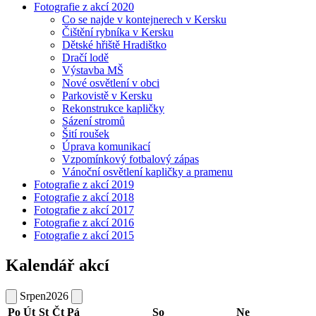
Fotografie z akcí 2020
Co se najde v kontejnerech v Kersku
Čištění rybníka v Kersku
Dětské hřiště Hradištko
Dračí lodě
Výstavba MŠ
Nové osvětlení v obci
Parkovistě v Kersku
Rekonstrukce kapličky
Sázení stromů
Šití roušek
Úprava komunikací
Vzpomínkový fotbalový zápas
Vánoční osvětlení kapličky a pramenu
Fotografie z akcí 2019
Fotografie z akcí 2018
Fotografie z akcí 2017
Fotografie z akcí 2016
Fotografie z akcí 2015
Kalendář akcí
Srpen
2026
Po
Út
St
Čt
Pá
So
Ne