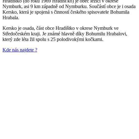
Hradištko (do roku 1969 Hradišťko) je obec ležící v okrese
Nymburk, asi 9 km západně od Nymburku. Součástí obce je i osada
Kersko, která je spojená s činností českého spisovatele Bohumila
Hrabala.
Kersko je osada, část obce Hradištko v okrese Nymburk ve
Středočeském kraji. Je známé hlavně díky Bohumilu Hrabalovi,
který zde léta žil spolu s 25 polodivokými kočkami.
Kde nás najdete ?