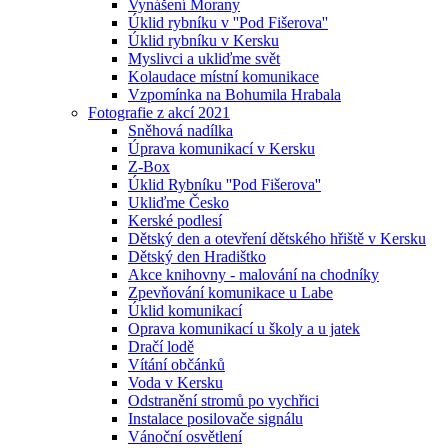
Vynášení Morany
Úklid rybníku v ''Pod Fišerova''
Úklid rybníku v Kersku
Myslivci a ukliďme svět
Kolaudace místní komunikace
Vzpomínka na Bohumila Hrabala
Fotografie z akcí 2021
Sněhová nadílka
Úprava komunikací v Kersku
Z-Box
Úklid Rybníku ''Pod Fišerova''
Ukliďme Česko
Kerské podlesí
Dětský den a otevření dětského hřiště v Kersku
Dětský den Hradištko
Akce knihovny - malování na chodníky
Zpevňování komunikace u Labe
Úklid komunikací
Oprava komunikací u školy a u jatek
Dračí lodě
Vítání občánků
Voda v Kersku
Odstranění stromů po vychřici
Instalace posilovače signálu
Vánoční osvětlení