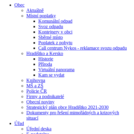
Obec
Aktuálně
Místní poplatky
Komunální odpad
Svoz odpadu
Kontejnery v obci
Sběrné místo
Poplatek z pobytu
Call centrum Nykos - reklamace svozu odpadu
Hradištko a Kersko
Historie
Příroda
Virtuální panorama
Kam se vydat
Knihovna
MŠ a ZŠ
Policie ČR
Firmy a podnikatelé
Obecní noviny
Strategický plán obce Hradištko 2021-2030
Dokumenty pro řešení mimořádných a krizových
situací
Úřad
Úřední deska