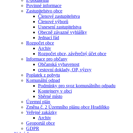
E-podatelna
Povinné informace
Zastupitelstvo obce
Členové zastupitelstva
Členové výborů
Usnesení zastupitelstva
Obecně závazné vyhlášky
Jednací řád
Rozpočet obce
Archiv
Rozpočet obce, závěrečný účet obce
Informace pro občany
Občanská vybavenost
cestovní doklady, OP, výzvy
Poplatek z pobytu
Komunální odpad
Podmínky pro svoz komunálního odpadu
Kontejnery v obci
Sběrné místo
Územní plán
Změna č. 2 Územního plánu obce Hradištko
Veřejné zakázky
Archiv
Geoportál obce
GDPR