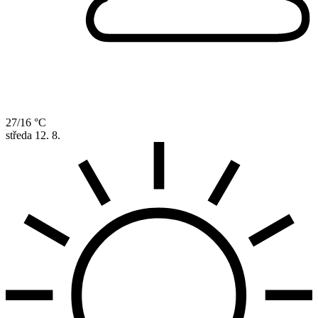
27/16 °C
středa
12. 8.