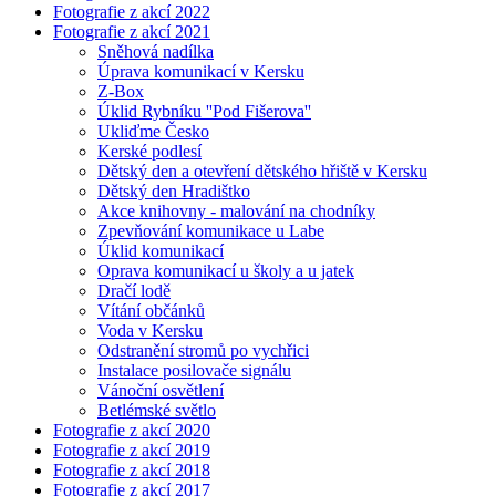
Fotografie z akcí 2022
Fotografie z akcí 2021
Sněhová nadílka
Úprava komunikací v Kersku
Z-Box
Úklid Rybníku ''Pod Fišerova''
Ukliďme Česko
Kerské podlesí
Dětský den a otevření dětského hřiště v Kersku
Dětský den Hradištko
Akce knihovny - malování na chodníky
Zpevňování komunikace u Labe
Úklid komunikací
Oprava komunikací u školy a u jatek
Dračí lodě
Vítání občánků
Voda v Kersku
Odstranění stromů po vychřici
Instalace posilovače signálu
Vánoční osvětlení
Betlémské světlo
Fotografie z akcí 2020
Fotografie z akcí 2019
Fotografie z akcí 2018
Fotografie z akcí 2017