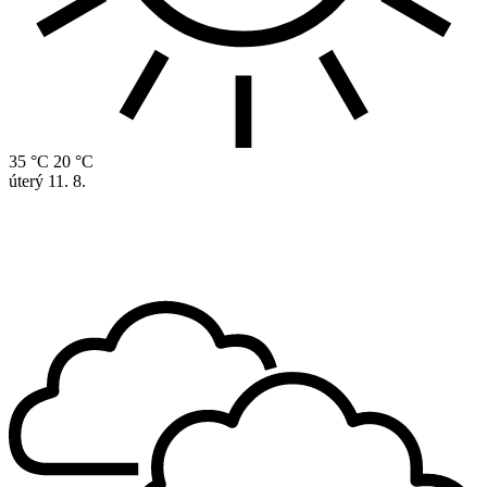
35 °C
20 °C
úterý
11. 8.