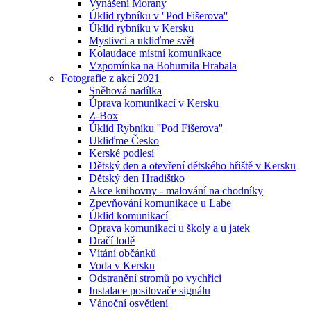
Vynášení Morany
Úklid rybníku v ''Pod Fišerova''
Úklid rybníku v Kersku
Myslivci a ukliďme svět
Kolaudace místní komunikace
Vzpomínka na Bohumila Hrabala
Fotografie z akcí 2021
Sněhová nadílka
Úprava komunikací v Kersku
Z-Box
Úklid Rybníku ''Pod Fišerova''
Ukliďme Česko
Kerské podlesí
Dětský den a otevření dětského hřiště v Kersku
Dětský den Hradištko
Akce knihovny - malování na chodníky
Zpevňování komunikace u Labe
Úklid komunikací
Oprava komunikací u školy a u jatek
Dračí lodě
Vítání občánků
Voda v Kersku
Odstranění stromů po vychřici
Instalace posilovače signálu
Vánoční osvětlení