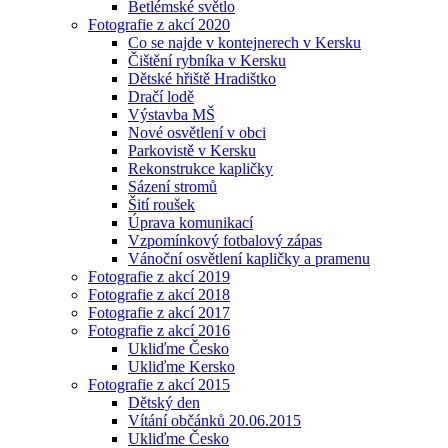
Betlémské světlo
Fotografie z akcí 2020
Co se najde v kontejnerech v Kersku
Čištění rybníka v Kersku
Dětské hřiště Hradištko
Dračí lodě
Výstavba MŠ
Nové osvětlení v obci
Parkovistě v Kersku
Rekonstrukce kapličky
Sázení stromů
Šití roušek
Úprava komunikací
Vzpomínkový fotbalový zápas
Vánoční osvětlení kapličky a pramenu
Fotografie z akcí 2019
Fotografie z akcí 2018
Fotografie z akcí 2017
Fotografie z akcí 2016
Ukliďme Česko
Ukliďme Kersko
Fotografie z akcí 2015
Dětský den
Vítání občánků 20.06.2015
Ukliďme Česko