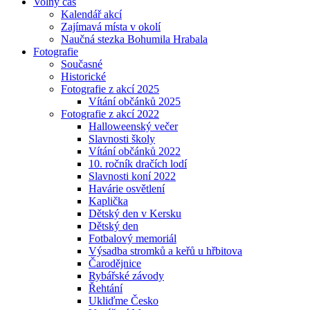
Volný čas
Kalendář akcí
Zajímavá místa v okolí
Naučná stezka Bohumila Hrabala
Fotografie
Současné
Historické
Fotografie z akcí 2025
Vítání občánků 2025
Fotografie z akcí 2022
Halloweenský večer
Slavnosti školy
Vítání občánků 2022
10. ročník dračích lodí
Slavnosti koní 2022
Havárie osvětlení
Kaplička
Dětský den v Kersku
Dětský den
Fotbalový memoriál
Výsadba stromků a keřů u hřbitova
Čarodějnice
Rybářské závody
Řehtání
Ukliďme Česko