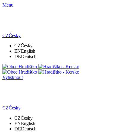
Menu
CZ
Česky
CZ
Česky
EN
English
DE
Deutsch
Vytisknout
CZ
Česky
CZ
Česky
EN
English
DE
Deutsch