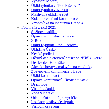
Vynášení Morany
Úklid rybníku v ''Pod Fišerova''
Úklid rybníku v Kersku
Myslivci a ukliďme svět
Kolaudace místní komunikace
Vzpomínka na Bohumila Hrabala
Fotografie z akcí 2021
Sněhová nadílka
Úprava komunikací v Kersku
Z-Box
Úklid Rybníku ''Pod Fišerova''
Ukliďme Česko
Kerské podlesí
Dětský den a otevření dětského hřiště v Kersku
Dětský den Hradištko
Akce knihovny - malování na chodníky
Zpevňování komunikace u Labe
Úklid komunikací
Oprava komunikací u školy a u jatek
Dračí lodě
Vítání občánků
Voda v Kersku
Odstranění stromů po vychřici
Instalace posilovače signálu
Vánoční osvětlení