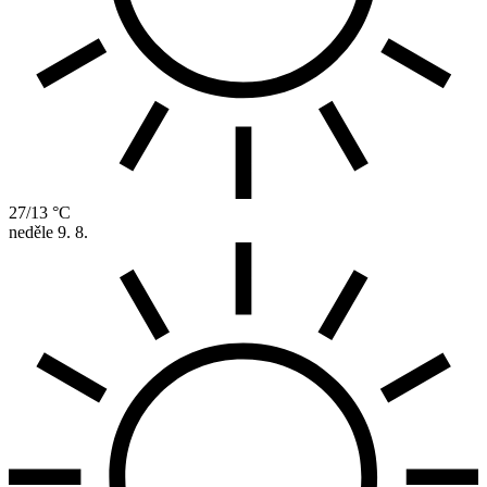
27/13 °C
neděle
9. 8.