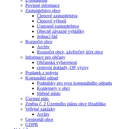
E-podatelna
Povinné informace
Zastupitelstvo obce
Členové zastupitelstva
Členové výborů
Usnesení zastupitelstva
Obecně závazné vyhlášky
Jednací řád
Rozpočet obce
Archiv
Rozpočet obce, závěrečný účet obce
Informace pro občany
Občanská vybavenost
cestovní doklady, OP, výzvy
Poplatek z pobytu
Komunální odpad
Podmínky pro svoz komunálního odpadu
Kontejnery v obci
Sběrné místo
Územní plán
Změna č. 2 Územního plánu obce Hradištko
Veřejné zakázky
Archiv
Geoportál obce
GDPR