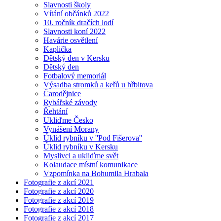
Slavnosti školy
Vítání občánků 2022
10. ročník dračích lodí
Slavnosti koní 2022
Havárie osvětlení
Kaplička
Dětský den v Kersku
Dětský den
Fotbalový memoriál
Výsadba stromků a keřů u hřbitova
Čarodějnice
Rybářské závody
Řehtání
Ukliďme Česko
Vynášení Morany
Úklid rybníku v ''Pod Fišerova''
Úklid rybníku v Kersku
Myslivci a ukliďme svět
Kolaudace místní komunikace
Vzpomínka na Bohumila Hrabala
Fotografie z akcí 2021
Fotografie z akcí 2020
Fotografie z akcí 2019
Fotografie z akcí 2018
Fotografie z akcí 2017