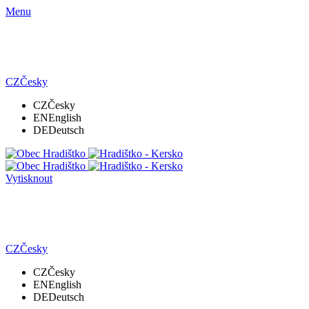
Menu
CZ
Česky
CZ
Česky
EN
English
DE
Deutsch
Vytisknout
CZ
Česky
CZ
Česky
EN
English
DE
Deutsch