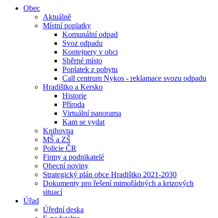
Obec
Aktuálně
Místní poplatky
Komunální odpad
Svoz odpadu
Kontejnery v obci
Sběrné místo
Poplatek z pobytu
Call centrum Nykos - reklamace svozu odpadu
Hradištko a Kersko
Historie
Příroda
Virtuální panorama
Kam se vydat
Knihovna
MŠ a ZŠ
Policie ČR
Firmy a podnikatelé
Obecní noviny
Strategický plán obce Hradištko 2021-2030
Dokumenty pro řešení mimořádných a krizových
situací
Úřad
Úřední deska