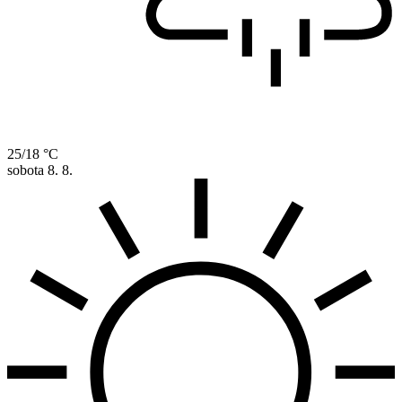
25/18 °C
sobota
8. 8.