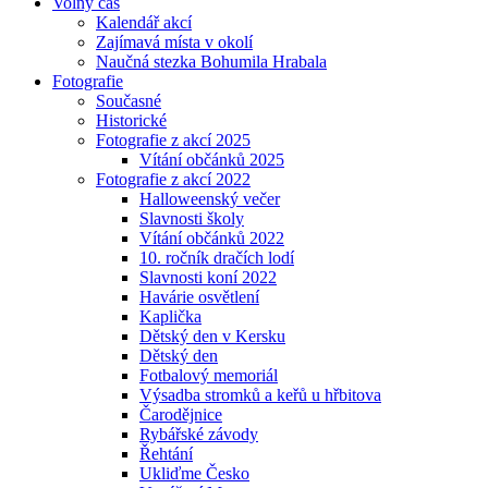
Volný čas
Kalendář akcí
Zajímavá místa v okolí
Naučná stezka Bohumila Hrabala
Fotografie
Současné
Historické
Fotografie z akcí 2025
Vítání občánků 2025
Fotografie z akcí 2022
Halloweenský večer
Slavnosti školy
Vítání občánků 2022
10. ročník dračích lodí
Slavnosti koní 2022
Havárie osvětlení
Kaplička
Dětský den v Kersku
Dětský den
Fotbalový memoriál
Výsadba stromků a keřů u hřbitova
Čarodějnice
Rybářské závody
Řehtání
Ukliďme Česko