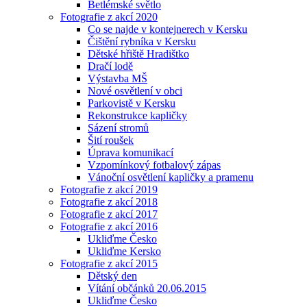
Betlémské světlo
Fotografie z akcí 2020
Co se najde v kontejnerech v Kersku
Čištění rybníka v Kersku
Dětské hřiště Hradištko
Dračí lodě
Výstavba MŠ
Nové osvětlení v obci
Parkovistě v Kersku
Rekonstrukce kapličky
Sázení stromů
Šití roušek
Úprava komunikací
Vzpomínkový fotbalový zápas
Vánoční osvětlení kapličky a pramenu
Fotografie z akcí 2019
Fotografie z akcí 2018
Fotografie z akcí 2017
Fotografie z akcí 2016
Ukliďme Česko
Ukliďme Kersko
Fotografie z akcí 2015
Dětský den
Vítání občánků 20.06.2015
Ukliďme Česko