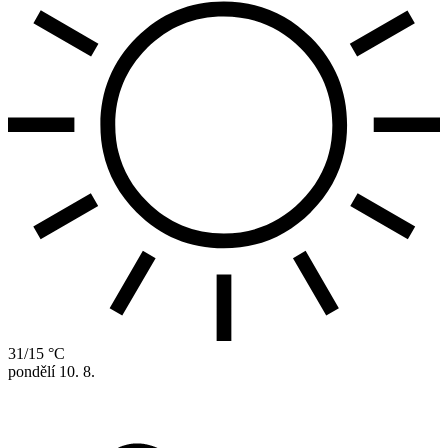
31/15 °C
pondělí
10. 8.