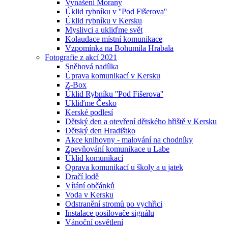
Vynášení Morany
Úklid rybníku v ''Pod Fišerova''
Úklid rybníku v Kersku
Myslivci a ukliďme svět
Kolaudace místní komunikace
Vzpomínka na Bohumila Hrabala
Fotografie z akcí 2021
Sněhová nadílka
Úprava komunikací v Kersku
Z-Box
Úklid Rybníku ''Pod Fišerova''
Ukliďme Česko
Kerské podlesí
Dětský den a otevření dětského hřiště v Kersku
Dětský den Hradištko
Akce knihovny - malování na chodníky
Zpevňování komunikace u Labe
Úklid komunikací
Oprava komunikací u školy a u jatek
Dračí lodě
Vítání občánků
Voda v Kersku
Odstranění stromů po vychřici
Instalace posilovače signálu
Vánoční osvětlení