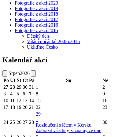
Fotografie z akcí 2020
Fotografie z akcí 2019
Fotografie z akcí 2018
Fotografie z akcí 2017
Fotografie z akcí 2016
Fotografie z akcí 2015
Dětský den
Vítání občánků 20.06.2015
Ukliďme Česko
Kalendář akcí
Srpen
2026
Po
Út
St
Čt
Pá
So
Ne
27
28
29
30
31
1
2
3
4
5
6
7
8
9
10
11
12
13
14
15
16
17
18
19
20
21
22
23
29
1
24
25
26
27
28
30
Rozloučení s létem v Kersku
Zobrazit všechny záznamy ze dne