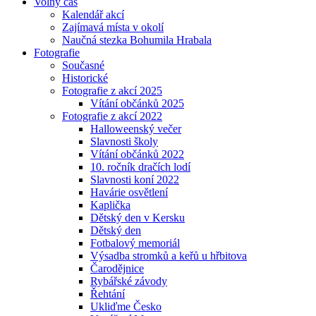
Volný čas
Kalendář akcí
Zajímavá místa v okolí
Naučná stezka Bohumila Hrabala
Fotografie
Současné
Historické
Fotografie z akcí 2025
Vítání občánků 2025
Fotografie z akcí 2022
Halloweenský večer
Slavnosti školy
Vítání občánků 2022
10. ročník dračích lodí
Slavnosti koní 2022
Havárie osvětlení
Kaplička
Dětský den v Kersku
Dětský den
Fotbalový memoriál
Výsadba stromků a keřů u hřbitova
Čarodějnice
Rybářské závody
Řehtání
Ukliďme Česko