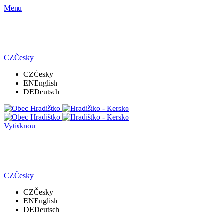
Menu
CZ
Česky
CZ
Česky
EN
English
DE
Deutsch
Vytisknout
CZ
Česky
CZ
Česky
EN
English
DE
Deutsch