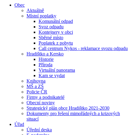
Obec
Aktuálně
Místní poplatky
Komunální odpad
Svoz odpadu
Kontejnery v obci
Sběrné místo
Poplatek z pobytu
Call centrum Nykos - reklamace svozu odpadu
Hradištko a Kersko
Historie
Příroda
Virtuální panorama
Kam se vydat
Knihovna
MŠ a ZŠ
Policie ČR
Firmy a podnikatelé
Obecní noviny
Strategický plán obce Hradištko 2021-2030
Dokumenty pro řešení mimořádných a krizových
situací
Úřad
Úřední deska