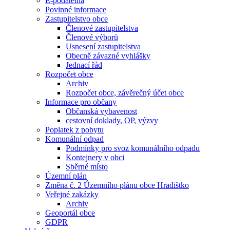
E-podatelna
Povinné informace
Zastupitelstvo obce
Členové zastupitelstva
Členové výborů
Usnesení zastupitelstva
Obecně závazné vyhlášky
Jednací řád
Rozpočet obce
Archiv
Rozpočet obce, závěrečný účet obce
Informace pro občany
Občanská vybavenost
cestovní doklady, OP, výzvy
Poplatek z pobytu
Komunální odpad
Podmínky pro svoz komunálního odpadu
Kontejnery v obci
Sběrné místo
Územní plán
Změna č. 2 Územního plánu obce Hradištko
Veřejné zakázky
Archiv
Geoportál obce
GDPR