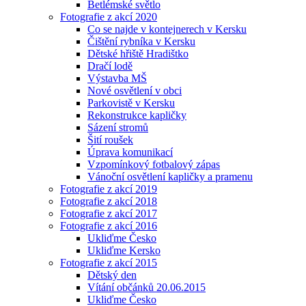
Betlémské světlo
Fotografie z akcí 2020
Co se najde v kontejnerech v Kersku
Čištění rybníka v Kersku
Dětské hřiště Hradištko
Dračí lodě
Výstavba MŠ
Nové osvětlení v obci
Parkovistě v Kersku
Rekonstrukce kapličky
Sázení stromů
Šití roušek
Úprava komunikací
Vzpomínkový fotbalový zápas
Vánoční osvětlení kapličky a pramenu
Fotografie z akcí 2019
Fotografie z akcí 2018
Fotografie z akcí 2017
Fotografie z akcí 2016
Ukliďme Česko
Ukliďme Kersko
Fotografie z akcí 2015
Dětský den
Vítání občánků 20.06.2015
Ukliďme Česko