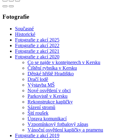
Fotografie
Současné
Historické
Fotografie z akcí 2025
Fotografie z akcí 2022
Fotografie z akcí 2021
Fotografie z akcí 2020
Co se najde v kontejnerech v Kersku
Čištění rybníka v Kersku
Dětské hřiště Hradištko
Dračí lodě
Výstavba MŠ
Nové osvětlení v obci
Parkovistě v Kersku
Rekonstrukce kapličky
Sázení stromů
Šití roušek
Úprava komunikací
Vzpomínkový fotbalový zápas
Vánoční osvětlení kapličky a pramenu
Fotografie z akcí 2019