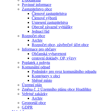
E-podatelna
Povinné informace
Zastupitelstvo obce
Členové zastupitelstva
Členové výborů
Usnesení zastupitelstva
Obecně závazné vyhlášky
Jednací řád
Rozpočet obce
Archiv
Rozpočet obce, závěrečný účet obce
Informace pro občany
Občanská vybavenost
cestovní doklady, OP, výzvy
Poplatek z pobytu
Komunální odpad
Podmínky pro svoz komunálního odpadu
Kontejnery v obci
Sběrné místo
Územní plán
Změna č. 2 Územního plánu obce Hradištko
Veřejné zakázky
Archiv
Geoportál obce
GDPR