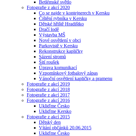
Betlémské světlo
Fotografie z akcí 2020
Co se najde v kontejnerech v Kersku
Čištění rybníka v Kersku
Dětské hřiště Hradištko
Dračí lodě
Výstavba MŠ
Nové osvětlení v obci
Parkovistě v Kersku
Rekonstrukce kapličky
Sázení stromů
Šití roušek
Úprava komunikací
Vzpomínkový fotbalový zápas
Vánoční osvětlení kapličky a pramenu
Fotografie z akcí 2019
Fotografie z akcí 2018
Fotografie z akcí 2017
Fotografie z akcí 2016
Ukliďme Česko
Ukliďme Kersko
Fotografie z akcí 2015
Dětský den
Vítání občánků 20.06.2015
Ukliďme Česko