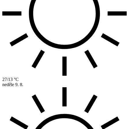
27/13 °C
neděle
9. 8.