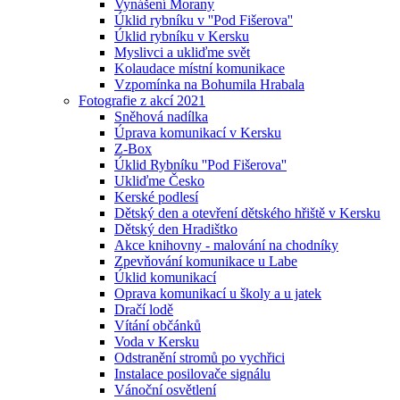
Vynášení Morany
Úklid rybníku v ''Pod Fišerova''
Úklid rybníku v Kersku
Myslivci a ukliďme svět
Kolaudace místní komunikace
Vzpomínka na Bohumila Hrabala
Fotografie z akcí 2021
Sněhová nadílka
Úprava komunikací v Kersku
Z-Box
Úklid Rybníku ''Pod Fišerova''
Ukliďme Česko
Kerské podlesí
Dětský den a otevření dětského hřiště v Kersku
Dětský den Hradištko
Akce knihovny - malování na chodníky
Zpevňování komunikace u Labe
Úklid komunikací
Oprava komunikací u školy a u jatek
Dračí lodě
Vítání občánků
Voda v Kersku
Odstranění stromů po vychřici
Instalace posilovače signálu
Vánoční osvětlení