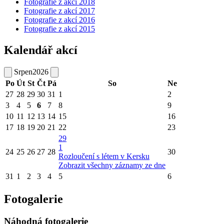
Fotografie z akcí 2018
Fotografie z akcí 2017
Fotografie z akcí 2016
Fotografie z akcí 2015
Kalendář akcí
Srpen
2026
Po
Út
St
Čt
Pá
So
Ne
27
28
29
30
31
1
2
3
4
5
6
7
8
9
10
11
12
13
14
15
16
17
18
19
20
21
22
23
29
1
24
25
26
27
28
30
Rozloučení s létem v Kersku
Zobrazit všechny záznamy ze dne
31
1
2
3
4
5
6
Fotogalerie
Náhodná fotogalerie