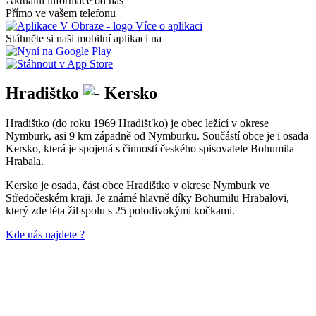
Aktuální informace od nás
Přímo ve vašem telefonu
Více o aplikaci
Stáhněte si naši mobilní aplikaci na
Hradištko
Kersko
Hradištko (do roku 1969 Hradišťko) je obec ležící v okrese
Nymburk, asi 9 km západně od Nymburku. Součástí obce je i osada
Kersko, která je spojená s činností českého spisovatele Bohumila
Hrabala.
Kersko je osada, část obce Hradištko v okrese Nymburk ve
Středočeském kraji. Je známé hlavně díky Bohumilu Hrabalovi,
který zde léta žil spolu s 25 polodivokými kočkami.
Kde nás najdete ?