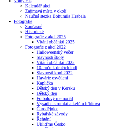
Volný čas
Kalendář akcí
Zajímavá místa v okolí
Naučná stezka Bohumila Hrabala
Fotografie
Současné
Historické
Fotografie z akcí 2025
Vítání občánků 2025
Fotografie z akcí 2022
Halloweenský večer
Slavnosti školy
Vítání občánků 2022
10. ročník dračích lodí
Slavnosti koní 2022
Havárie osvětlení
Kaplička
Dětský den v Kersku
Dětský den
Fotbalový memoriál
Výsadba stromků a keřů u hřbitova
Čarodějnice
Rybářské závody
Řehtání
Ukliďme Česko