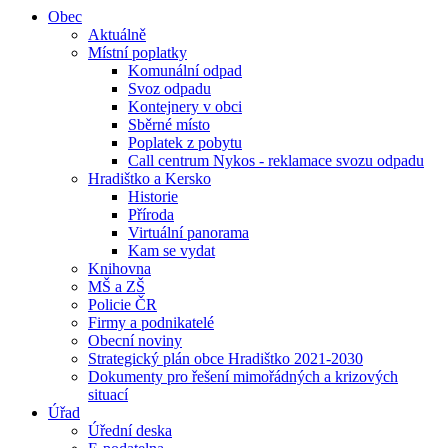
Obec
Aktuálně
Místní poplatky
Komunální odpad
Svoz odpadu
Kontejnery v obci
Sběrné místo
Poplatek z pobytu
Call centrum Nykos - reklamace svozu odpadu
Hradištko a Kersko
Historie
Příroda
Virtuální panorama
Kam se vydat
Knihovna
MŠ a ZŠ
Policie ČR
Firmy a podnikatelé
Obecní noviny
Strategický plán obce Hradištko 2021-2030
Dokumenty pro řešení mimořádných a krizových
situací
Úřad
Úřední deska