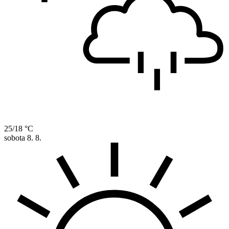
25/18 °C
sobota
8. 8.