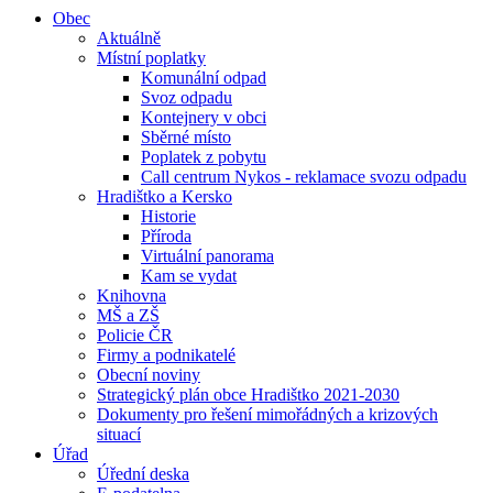
Obec
Aktuálně
Místní poplatky
Komunální odpad
Svoz odpadu
Kontejnery v obci
Sběrné místo
Poplatek z pobytu
Call centrum Nykos - reklamace svozu odpadu
Hradištko a Kersko
Historie
Příroda
Virtuální panorama
Kam se vydat
Knihovna
MŠ a ZŠ
Policie ČR
Firmy a podnikatelé
Obecní noviny
Strategický plán obce Hradištko 2021-2030
Dokumenty pro řešení mimořádných a krizových
situací
Úřad
Úřední deska