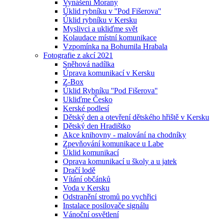
Vynášení Morany
Úklid rybníku v ''Pod Fišerova''
Úklid rybníku v Kersku
Myslivci a ukliďme svět
Kolaudace místní komunikace
Vzpomínka na Bohumila Hrabala
Fotografie z akcí 2021
Sněhová nadílka
Úprava komunikací v Kersku
Z-Box
Úklid Rybníku ''Pod Fišerova''
Ukliďme Česko
Kerské podlesí
Dětský den a otevření dětského hřiště v Kersku
Dětský den Hradištko
Akce knihovny - malování na chodníky
Zpevňování komunikace u Labe
Úklid komunikací
Oprava komunikací u školy a u jatek
Dračí lodě
Vítání občánků
Voda v Kersku
Odstranění stromů po vychřici
Instalace posilovače signálu
Vánoční osvětlení