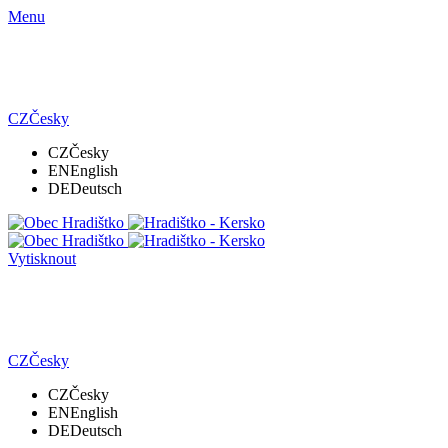
Menu
CZ
Česky
CZ
Česky
EN
English
DE
Deutsch
Vytisknout
CZ
Česky
CZ
Česky
EN
English
DE
Deutsch