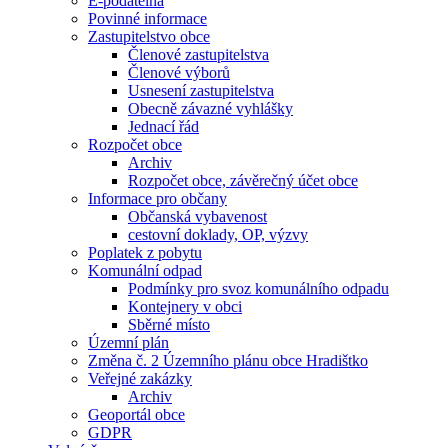
E-podatelna
Povinné informace
Zastupitelstvo obce
Členové zastupitelstva
Členové výborů
Usnesení zastupitelstva
Obecně závazné vyhlášky
Jednací řád
Rozpočet obce
Archiv
Rozpočet obce, závěrečný účet obce
Informace pro občany
Občanská vybavenost
cestovní doklady, OP, výzvy
Poplatek z pobytu
Komunální odpad
Podmínky pro svoz komunálního odpadu
Kontejnery v obci
Sběrné místo
Územní plán
Změna č. 2 Územního plánu obce Hradištko
Veřejné zakázky
Archiv
Geoportál obce
GDPR