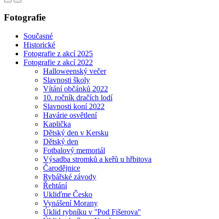
Fotografie
Současné
Historické
Fotografie z akcí 2025
Fotografie z akcí 2022
Halloweenský večer
Slavnosti školy
Vítání občánků 2022
10. ročník dračích lodí
Slavnosti koní 2022
Havárie osvětlení
Kaplička
Dětský den v Kersku
Dětský den
Fotbalový memoriál
Výsadba stromků a keřů u hřbitova
Čarodějnice
Rybářské závody
Řehtání
Ukliďme Česko
Vynášení Morany
Úklid rybníku v ''Pod Fišerova''