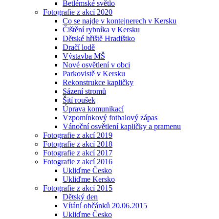
Betlémské světlo
Fotografie z akcí 2020
Co se najde v kontejnerech v Kersku
Čištění rybníka v Kersku
Dětské hřiště Hradištko
Dračí lodě
Výstavba MŠ
Nové osvětlení v obci
Parkovistě v Kersku
Rekonstrukce kapličky
Sázení stromů
Šití roušek
Úprava komunikací
Vzpomínkový fotbalový zápas
Vánoční osvětlení kapličky a pramenu
Fotografie z akcí 2019
Fotografie z akcí 2018
Fotografie z akcí 2017
Fotografie z akcí 2016
Ukliďme Česko
Ukliďme Kersko
Fotografie z akcí 2015
Dětský den
Vítání občánků 20.06.2015
Ukliďme Česko