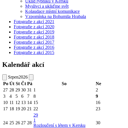
Úklid rybníku v Kersku
Myslivci a ukliďme svět
Kolaudace místní komunikace
Vzpomínka na Bohumila Hrabala
Fotografie z akcí 2021
Fotografie z akcí 2020
Fotografie z akcí 2019
Fotografie z akcí 2018
Fotografie z akcí 2017
Fotografie z akcí 2016
Fotografie z akcí 2015
Kalendář akcí
Srpen
2026
Po
Út
St
Čt
Pá
So
Ne
27
28
29
30
31
1
2
3
4
5
6
7
8
9
10
11
12
13
14
15
16
17
18
19
20
21
22
23
29
1
24
25
26
27
28
30
Rozloučení s létem v Kersku