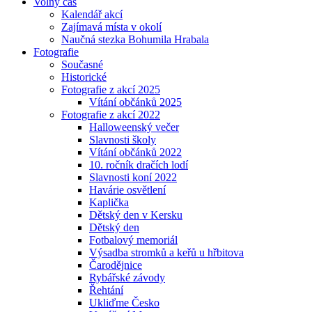
Volný čas
Kalendář akcí
Zajímavá místa v okolí
Naučná stezka Bohumila Hrabala
Fotografie
Současné
Historické
Fotografie z akcí 2025
Vítání občánků 2025
Fotografie z akcí 2022
Halloweenský večer
Slavnosti školy
Vítání občánků 2022
10. ročník dračích lodí
Slavnosti koní 2022
Havárie osvětlení
Kaplička
Dětský den v Kersku
Dětský den
Fotbalový memoriál
Výsadba stromků a keřů u hřbitova
Čarodějnice
Rybářské závody
Řehtání
Ukliďme Česko