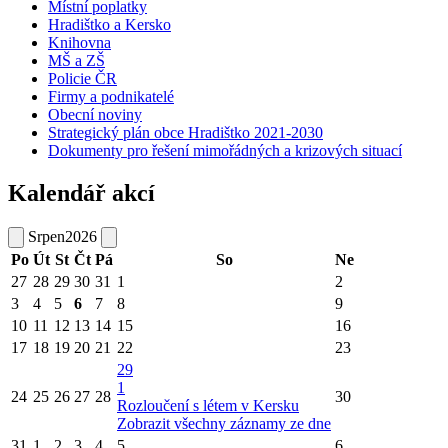
Místní poplatky
Hradištko a Kersko
Knihovna
MŠ a ZŠ
Policie ČR
Firmy a podnikatelé
Obecní noviny
Strategický plán obce Hradištko 2021-2030
Dokumenty pro řešení mimořádných a krizových situací
Kalendář akcí
Srpen
2026
Po
Út
St
Čt
Pá
So
Ne
27
28
29
30
31
1
2
3
4
5
6
7
8
9
10
11
12
13
14
15
16
17
18
19
20
21
22
23
29
1
24
25
26
27
28
30
Rozloučení s létem v Kersku
Zobrazit všechny záznamy ze dne
31
1
2
3
4
5
6