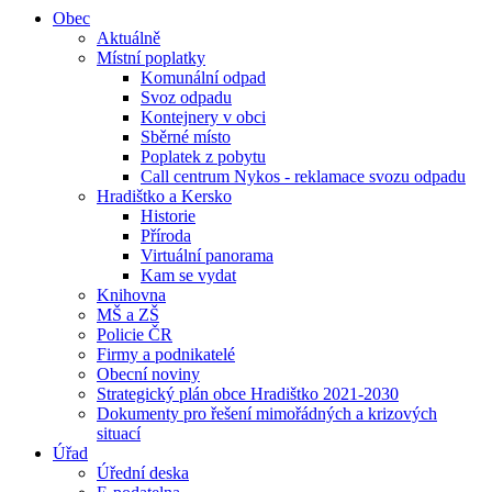
Obec
Aktuálně
Místní poplatky
Komunální odpad
Svoz odpadu
Kontejnery v obci
Sběrné místo
Poplatek z pobytu
Call centrum Nykos - reklamace svozu odpadu
Hradištko a Kersko
Historie
Příroda
Virtuální panorama
Kam se vydat
Knihovna
MŠ a ZŠ
Policie ČR
Firmy a podnikatelé
Obecní noviny
Strategický plán obce Hradištko 2021-2030
Dokumenty pro řešení mimořádných a krizových
situací
Úřad
Úřední deska