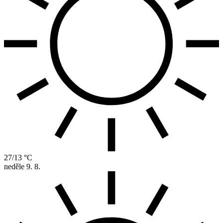
27/13 °C
neděle
9. 8.