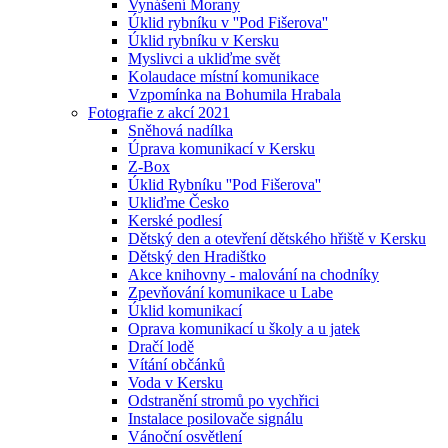
Vynášení Morany
Úklid rybníku v ''Pod Fišerova''
Úklid rybníku v Kersku
Myslivci a ukliďme svět
Kolaudace místní komunikace
Vzpomínka na Bohumila Hrabala
Fotografie z akcí 2021
Sněhová nadílka
Úprava komunikací v Kersku
Z-Box
Úklid Rybníku ''Pod Fišerova''
Ukliďme Česko
Kerské podlesí
Dětský den a otevření dětského hřiště v Kersku
Dětský den Hradištko
Akce knihovny - malování na chodníky
Zpevňování komunikace u Labe
Úklid komunikací
Oprava komunikací u školy a u jatek
Dračí lodě
Vítání občánků
Voda v Kersku
Odstranění stromů po vychřici
Instalace posilovače signálu
Vánoční osvětlení