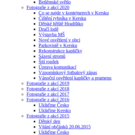
Betlémské světlo
Fotografie z akcí 2020
Co se najde v kontejnerech v Kersku
Čištění rybníka v Kersku
Dětské hřiště Hradištko
Dračí lodě
Výstavba MŠ
Nové osvětlení v obci
Parkovistě v Kersku
Rekonstrukce kapličky
Sázení stromů
Šití roušek
Úprava komunikací
Vzpomínkový fotbalový zápas
Vánoční osvětlení kapličky a pramenu
Fotografie z akcí 2019
Fotografie z akcí 2018
Fotografie z akcí 2017
Fotografie z akcí 2016
Ukliďme Česko
Ukliďme Kersko
Fotografie z akcí 2015
Dětský den
Vítání občánků 20.06.2015
Ukliďme Česko