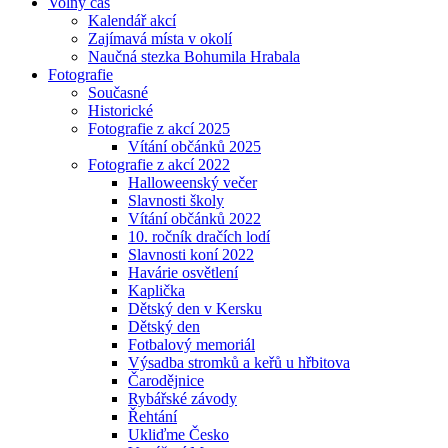
Volný čas
Kalendář akcí
Zajímavá místa v okolí
Naučná stezka Bohumila Hrabala
Fotografie
Současné
Historické
Fotografie z akcí 2025
Vítání občánků 2025
Fotografie z akcí 2022
Halloweenský večer
Slavnosti školy
Vítání občánků 2022
10. ročník dračích lodí
Slavnosti koní 2022
Havárie osvětlení
Kaplička
Dětský den v Kersku
Dětský den
Fotbalový memoriál
Výsadba stromků a keřů u hřbitova
Čarodějnice
Rybářské závody
Řehtání
Ukliďme Česko