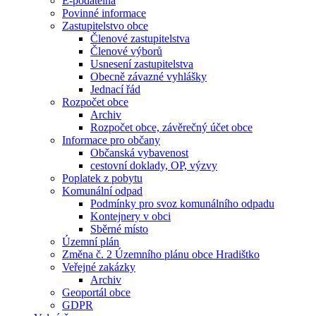
E-podatelna
Povinné informace
Zastupitelstvo obce
Členové zastupitelstva
Členové výborů
Usnesení zastupitelstva
Obecně závazné vyhlášky
Jednací řád
Rozpočet obce
Archiv
Rozpočet obce, závěrečný účet obce
Informace pro občany
Občanská vybavenost
cestovní doklady, OP, výzvy
Poplatek z pobytu
Komunální odpad
Podmínky pro svoz komunálního odpadu
Kontejnery v obci
Sběrné místo
Územní plán
Změna č. 2 Územního plánu obce Hradištko
Veřejné zakázky
Archiv
Geoportál obce
GDPR