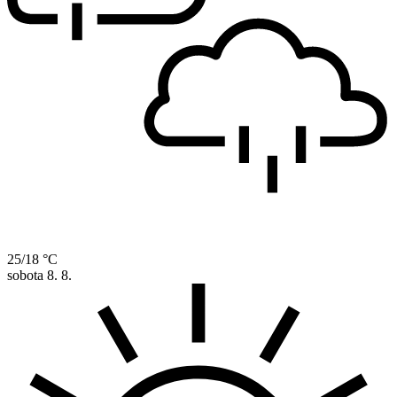
25/18 °C
sobota
8. 8.