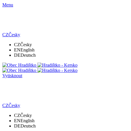
Menu
CZ
Česky
CZ
Česky
EN
English
DE
Deutsch
Vytisknout
CZ
Česky
CZ
Česky
EN
English
DE
Deutsch