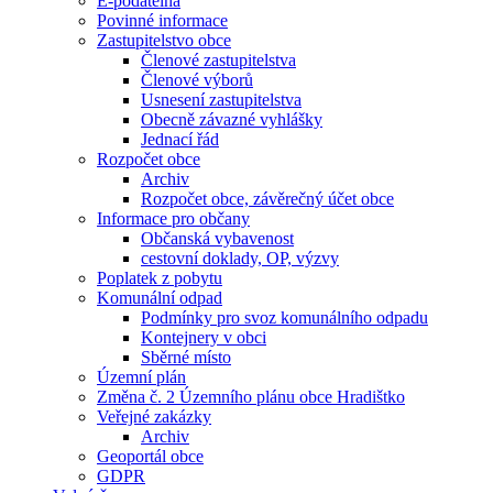
E-podatelna
Povinné informace
Zastupitelstvo obce
Členové zastupitelstva
Členové výborů
Usnesení zastupitelstva
Obecně závazné vyhlášky
Jednací řád
Rozpočet obce
Archiv
Rozpočet obce, závěrečný účet obce
Informace pro občany
Občanská vybavenost
cestovní doklady, OP, výzvy
Poplatek z pobytu
Komunální odpad
Podmínky pro svoz komunálního odpadu
Kontejnery v obci
Sběrné místo
Územní plán
Změna č. 2 Územního plánu obce Hradištko
Veřejné zakázky
Archiv
Geoportál obce
GDPR