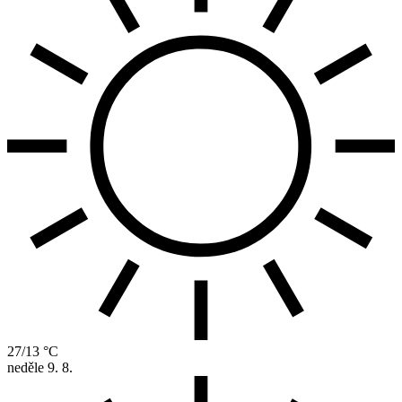
27/13 °C
neděle
9. 8.