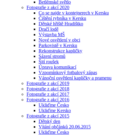
Betlémské světlo
Fotografie z akcí 2020
Co se najde v kontejnerech v Kersku
Čištění rybníka v Kersku
Dětské hřiště Hradištko
Dračí lodě
Výstavba MŠ
Nové osvětlení v obci
Parkovistě v Kersku
Rekonstrukce kapličky
Sázení stromů
Šití roušek
Úprava komunikací
Vzpomínkový fotbalový zápas
Vánoční osvětlení kapličky a pramenu
Fotografie z akcí 2019
Fotografie z akcí 2018
Fotografie z akcí 2017
Fotografie z akcí 2016
Ukliďme Česko
Ukliďme Kersko
Fotografie z akcí 2015
Dětský den
Vítání občánků 20.06.2015
Ukliďme Česko