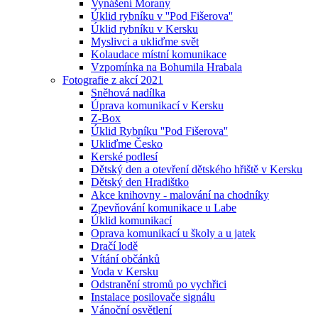
Vynášení Morany
Úklid rybníku v ''Pod Fišerova''
Úklid rybníku v Kersku
Myslivci a ukliďme svět
Kolaudace místní komunikace
Vzpomínka na Bohumila Hrabala
Fotografie z akcí 2021
Sněhová nadílka
Úprava komunikací v Kersku
Z-Box
Úklid Rybníku ''Pod Fišerova''
Ukliďme Česko
Kerské podlesí
Dětský den a otevření dětského hřiště v Kersku
Dětský den Hradištko
Akce knihovny - malování na chodníky
Zpevňování komunikace u Labe
Úklid komunikací
Oprava komunikací u školy a u jatek
Dračí lodě
Vítání občánků
Voda v Kersku
Odstranění stromů po vychřici
Instalace posilovače signálu
Vánoční osvětlení