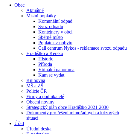
Obec
Aktuálně
Místní poplatky
Komunální odpad
Svoz odpadu
Kontejnery v obci
Sběrné místo
Poplatek z pobytu
Call centrum Nykos - reklamace svozu odpadu
Hradištko a Kersko
Historie
Příroda
Virtuální panorama
Kam se vydat
Knihovna
MŠ a ZŠ
Policie ČR
Firmy a podnikatelé
Obecní noviny
Strategický plán obce Hradištko 2021-2030
Dokumenty pro řešení mimořádných a krizových
situací
Úřad
Úřední deska