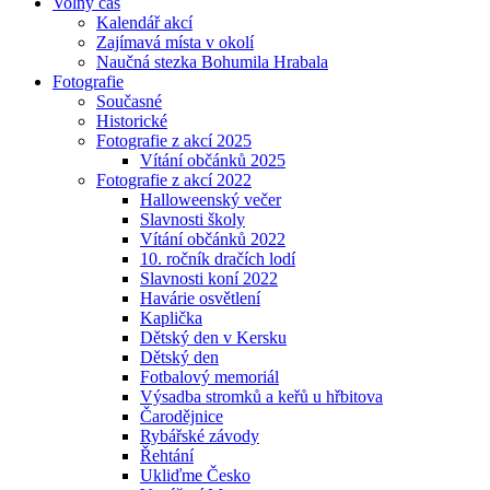
Volný čas
Kalendář akcí
Zajímavá místa v okolí
Naučná stezka Bohumila Hrabala
Fotografie
Současné
Historické
Fotografie z akcí 2025
Vítání občánků 2025
Fotografie z akcí 2022
Halloweenský večer
Slavnosti školy
Vítání občánků 2022
10. ročník dračích lodí
Slavnosti koní 2022
Havárie osvětlení
Kaplička
Dětský den v Kersku
Dětský den
Fotbalový memoriál
Výsadba stromků a keřů u hřbitova
Čarodějnice
Rybářské závody
Řehtání
Ukliďme Česko