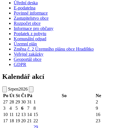
Úřední deska
E-podatelna
Povinné informace
Zastupitelstvo obce
Rozpočet obce
Informace pro občany
Poplatek z pobytu
Komunální odpad
Územní plán
Změna č. 2 Územního plánu obce Hradištko
Veřejné zakázky
Geoportál obce
GDPR
Kalendář akcí
Srpen
2026
Po
Út
St
Čt
Pá
So
Ne
27
28
29
30
31
1
2
3
4
5
6
7
8
9
10
11
12
13
14
15
16
17
18
19
20
21
22
23
29