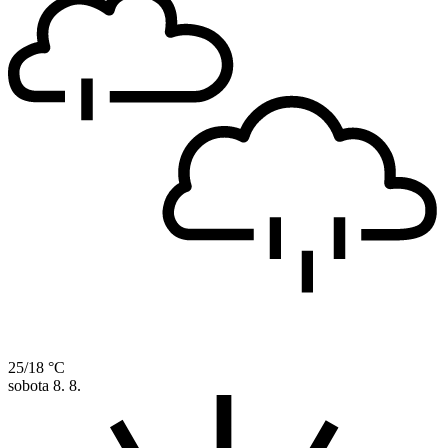
25/18 °C
sobota
8. 8.