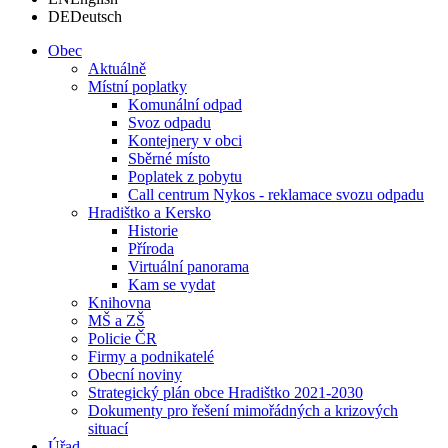
DE
Deutsch
Obec
Aktuálně
Místní poplatky
Komunální odpad
Svoz odpadu
Kontejnery v obci
Sběrné místo
Poplatek z pobytu
Call centrum Nykos - reklamace svozu odpadu
Hradištko a Kersko
Historie
Příroda
Virtuální panorama
Kam se vydat
Knihovna
MŠ a ZŠ
Policie ČR
Firmy a podnikatelé
Obecní noviny
Strategický plán obce Hradištko 2021-2030
Dokumenty pro řešení mimořádných a krizových
situací
Úřad