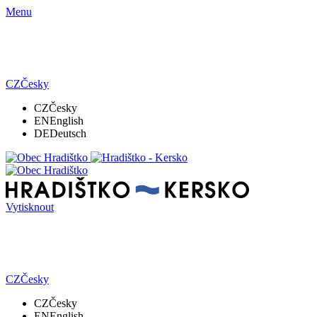
Menu
CZ
Česky
CZ
Česky
EN
English
DE
Deutsch
Vytisknout
CZ
Česky
CZ
Česky
EN
English