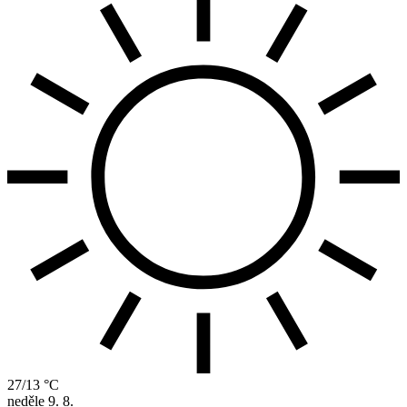
27/13 °C
neděle
9. 8.