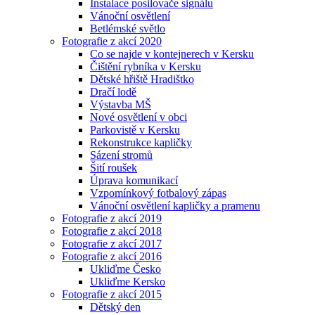
Instalace posilovače signálu
Vánoční osvětlení
Betlémské světlo
Fotografie z akcí 2020
Co se najde v kontejnerech v Kersku
Čištění rybníka v Kersku
Dětské hřiště Hradištko
Dračí lodě
Výstavba MŠ
Nové osvětlení v obci
Parkovistě v Kersku
Rekonstrukce kapličky
Sázení stromů
Šití roušek
Úprava komunikací
Vzpomínkový fotbalový zápas
Vánoční osvětlení kapličky a pramenu
Fotografie z akcí 2019
Fotografie z akcí 2018
Fotografie z akcí 2017
Fotografie z akcí 2016
Ukliďme Česko
Ukliďme Kersko
Fotografie z akcí 2015
Dětský den