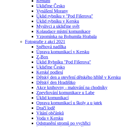
Řehtání
Ukliďme Česko
Vynášení Morany
Úklid rybníku v ''Pod Fišerova''
Úklid rybníku v Kersku
Myslivci a ukliďme svět
Kolaudace místní komunikace
Vzpomínka na Bohumila Hrabala
Fotografie z akcí 2021
Sněhová nadílka
Úprava komunikací v Kersku
Z-Box
Úklid Rybníku ''Pod Fišerova''
Ukliďme Česko
Kerské podlesí
Dětský den a otevření dětského hřiště v Kersku
Dětský den Hradištko
Akce knihovny - malování na chodníky
Zpevňování komunikace u Labe
Úklid komunikací
Oprava komunikací u školy a u jatek
Dračí lodě
Vítání občánků
Voda v Kersku
Odstranění stromů po vychřici