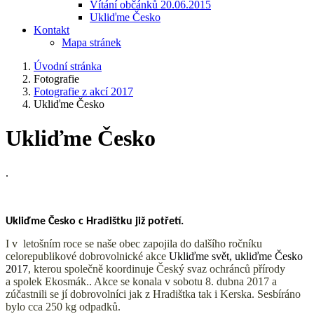
Vítání občánků 20.06.2015
Ukliďme Česko
Kontakt
Mapa stránek
Úvodní stránka
Fotografie
Fotografie z akcí 2017
Ukliďme Česko
Ukliďme Česko
.
Ukliďme Česko c Hradištku již potřetí.
I v letošním roce se naše obec zapojila do dalšího ročníku
celorepublikové dobrovolnické akce
Ukliďme svět, ukliďme Česko
2017
, kterou společně koordinuje Český svaz ochránců přírody
a spolek Ekosmák.. Akce se konala v sobotu 8. dubna 2017 a
zúčastnili se jí dobrovolníci jak z Hradištka tak i Kerska. Sesbíráno
bylo cca 250 kg odpadků.