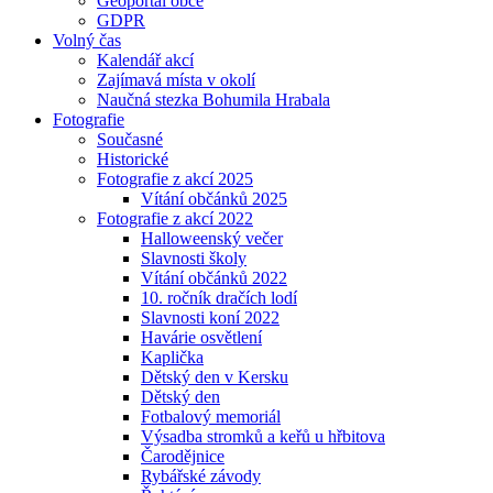
Geoportál obce
GDPR
Volný čas
Kalendář akcí
Zajímavá místa v okolí
Naučná stezka Bohumila Hrabala
Fotografie
Současné
Historické
Fotografie z akcí 2025
Vítání občánků 2025
Fotografie z akcí 2022
Halloweenský večer
Slavnosti školy
Vítání občánků 2022
10. ročník dračích lodí
Slavnosti koní 2022
Havárie osvětlení
Kaplička
Dětský den v Kersku
Dětský den
Fotbalový memoriál
Výsadba stromků a keřů u hřbitova
Čarodějnice
Rybářské závody