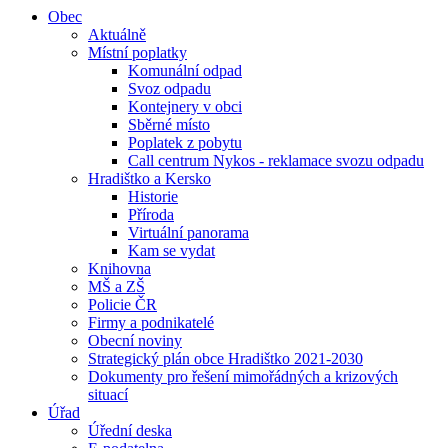
Obec
Aktuálně
Místní poplatky
Komunální odpad
Svoz odpadu
Kontejnery v obci
Sběrné místo
Poplatek z pobytu
Call centrum Nykos - reklamace svozu odpadu
Hradištko a Kersko
Historie
Příroda
Virtuální panorama
Kam se vydat
Knihovna
MŠ a ZŠ
Policie ČR
Firmy a podnikatelé
Obecní noviny
Strategický plán obce Hradištko 2021-2030
Dokumenty pro řešení mimořádných a krizových
situací
Úřad
Úřední deska