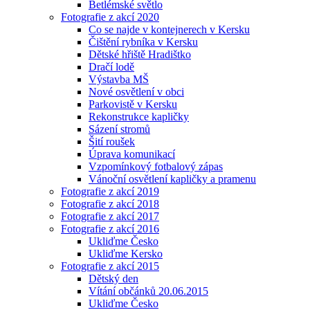
Betlémské světlo
Fotografie z akcí 2020
Co se najde v kontejnerech v Kersku
Čištění rybníka v Kersku
Dětské hřiště Hradištko
Dračí lodě
Výstavba MŠ
Nové osvětlení v obci
Parkovistě v Kersku
Rekonstrukce kapličky
Sázení stromů
Šití roušek
Úprava komunikací
Vzpomínkový fotbalový zápas
Vánoční osvětlení kapličky a pramenu
Fotografie z akcí 2019
Fotografie z akcí 2018
Fotografie z akcí 2017
Fotografie z akcí 2016
Ukliďme Česko
Ukliďme Kersko
Fotografie z akcí 2015
Dětský den
Vítání občánků 20.06.2015
Ukliďme Česko