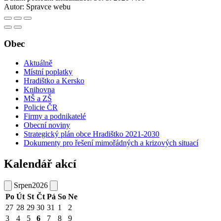
Autor:
Spravce webu
Obec
Aktuálně
Místní poplatky
Hradištko a Kersko
Knihovna
MŠ a ZŠ
Policie ČR
Firmy a podnikatelé
Obecní noviny
Strategický plán obce Hradištko 2021-2030
Dokumenty pro řešení mimořádných a krizových situací
Kalendář akcí
Srpen
2026
Po
Út
St
Čt
Pá
So
Ne
27
28
29
30
31
1
2
3
4
5
6
7
8
9