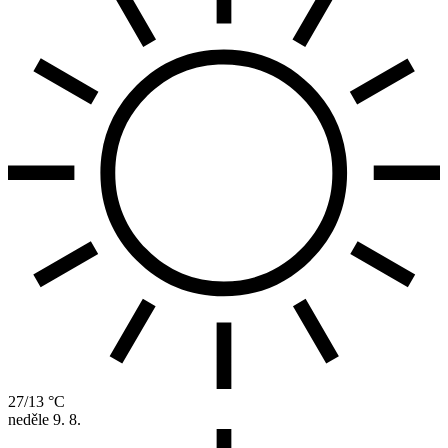
27/13 °C
neděle
9. 8.