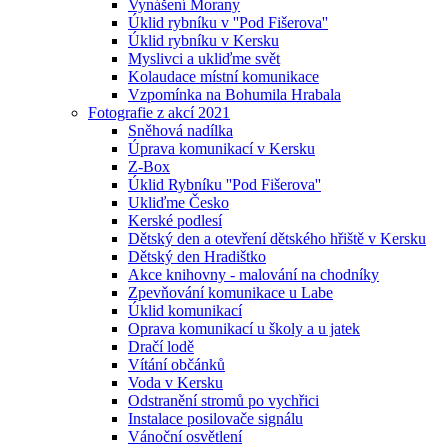
Vynášení Morany
Úklid rybníku v ''Pod Fišerova''
Úklid rybníku v Kersku
Myslivci a ukliďme svět
Kolaudace místní komunikace
Vzpomínka na Bohumila Hrabala
Fotografie z akcí 2021
Sněhová nadílka
Úprava komunikací v Kersku
Z-Box
Úklid Rybníku ''Pod Fišerova''
Ukliďme Česko
Kerské podlesí
Dětský den a otevření dětského hřiště v Kersku
Dětský den Hradištko
Akce knihovny - malování na chodníky
Zpevňování komunikace u Labe
Úklid komunikací
Oprava komunikací u školy a u jatek
Dračí lodě
Vítání občánků
Voda v Kersku
Odstranění stromů po vychřici
Instalace posilovače signálu
Vánoční osvětlení