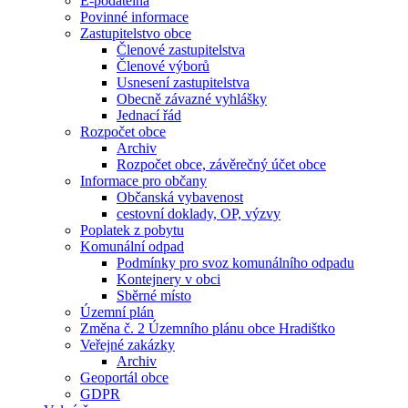
E-podatelna
Povinné informace
Zastupitelstvo obce
Členové zastupitelstva
Členové výborů
Usnesení zastupitelstva
Obecně závazné vyhlášky
Jednací řád
Rozpočet obce
Archiv
Rozpočet obce, závěrečný účet obce
Informace pro občany
Občanská vybavenost
cestovní doklady, OP, výzvy
Poplatek z pobytu
Komunální odpad
Podmínky pro svoz komunálního odpadu
Kontejnery v obci
Sběrné místo
Územní plán
Změna č. 2 Územního plánu obce Hradištko
Veřejné zakázky
Archiv
Geoportál obce
GDPR