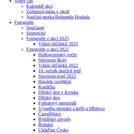
Volný čas
Kalendář akcí
Zajímavá místa v okolí
Naučná stezka Bohumila Hrabala
Fotografie
Současné
Historické
Fotografie z akcí 2025
Vítání občánků 2025
Fotografie z akcí 2022
Halloweenský večer
Slavnosti školy
Vítání občánků 2022
10. ročník dračích lodí
Slavnosti koní 2022
Havárie osvětlení
Kaplička
Dětský den v Kersku
Dětský den
Fotbalový memoriál
Výsadba stromků a keřů u hřbitova
Čarodějnice
Rybářské závody
Řehtání
Ukliďme Česko