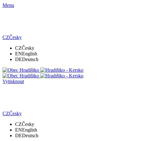
Menu
CZ
Česky
CZ
Česky
EN
English
DE
Deutsch
Vytisknout
CZ
Česky
CZ
Česky
EN
English
DE
Deutsch