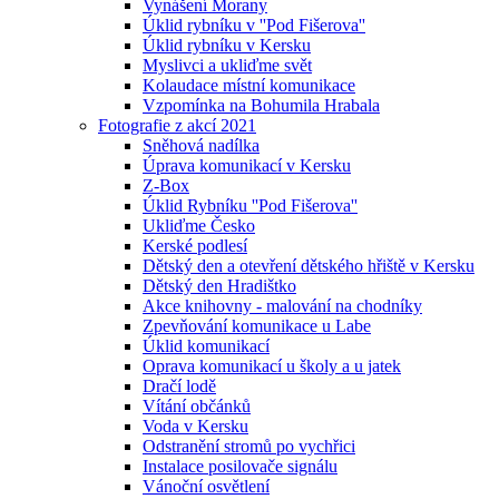
Vynášení Morany
Úklid rybníku v ''Pod Fišerova''
Úklid rybníku v Kersku
Myslivci a ukliďme svět
Kolaudace místní komunikace
Vzpomínka na Bohumila Hrabala
Fotografie z akcí 2021
Sněhová nadílka
Úprava komunikací v Kersku
Z-Box
Úklid Rybníku ''Pod Fišerova''
Ukliďme Česko
Kerské podlesí
Dětský den a otevření dětského hřiště v Kersku
Dětský den Hradištko
Akce knihovny - malování na chodníky
Zpevňování komunikace u Labe
Úklid komunikací
Oprava komunikací u školy a u jatek
Dračí lodě
Vítání občánků
Voda v Kersku
Odstranění stromů po vychřici
Instalace posilovače signálu
Vánoční osvětlení