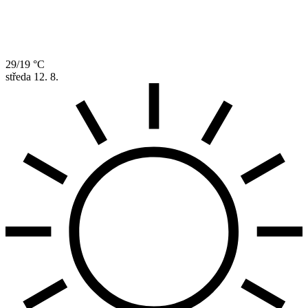
29/19 °C
středa
12. 8.