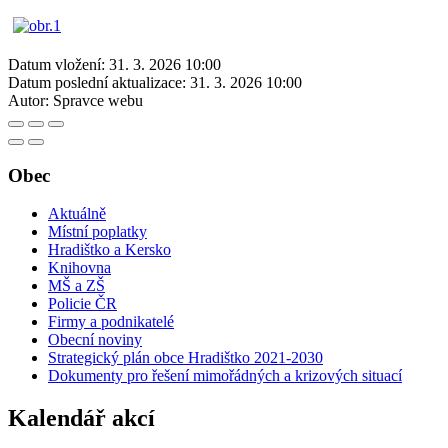
Datum vložení:
31. 3. 2026 10:00
Datum poslední aktualizace:
31. 3. 2026 10:00
Autor:
Spravce webu
Obec
Aktuálně
Místní poplatky
Hradištko a Kersko
Knihovna
MŠ a ZŠ
Policie ČR
Firmy a podnikatelé
Obecní noviny
Strategický plán obce Hradištko 2021-2030
Dokumenty pro řešení mimořádných a krizových situací
Kalendář akcí