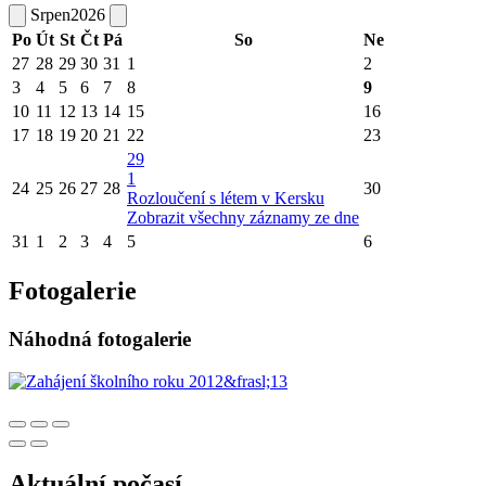
Srpen
2026
Po
Út
St
Čt
Pá
So
Ne
27
28
29
30
31
1
2
3
4
5
6
7
8
9
10
11
12
13
14
15
16
17
18
19
20
21
22
23
29
1
24
25
26
27
28
30
Rozloučení s létem v Kersku
Zobrazit všechny záznamy ze dne
31
1
2
3
4
5
6
Fotogalerie
Náhodná fotogalerie
Aktuální počasí