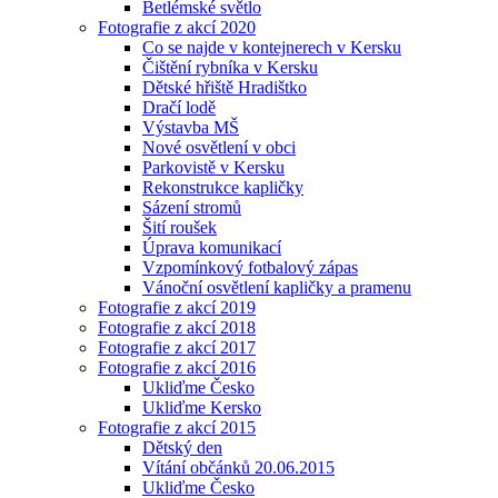
Betlémské světlo
Fotografie z akcí 2020
Co se najde v kontejnerech v Kersku
Čištění rybníka v Kersku
Dětské hřiště Hradištko
Dračí lodě
Výstavba MŠ
Nové osvětlení v obci
Parkovistě v Kersku
Rekonstrukce kapličky
Sázení stromů
Šití roušek
Úprava komunikací
Vzpomínkový fotbalový zápas
Vánoční osvětlení kapličky a pramenu
Fotografie z akcí 2019
Fotografie z akcí 2018
Fotografie z akcí 2017
Fotografie z akcí 2016
Ukliďme Česko
Ukliďme Kersko
Fotografie z akcí 2015
Dětský den
Vítání občánků 20.06.2015
Ukliďme Česko