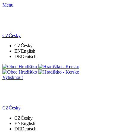
Menu
CZ
Česky
CZ
Česky
EN
English
DE
Deutsch
Vytisknout
CZ
Česky
CZ
Česky
EN
English
DE
Deutsch