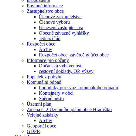
E-podatelna
Povinné informace
Zastupitelstvo obce
Členové zastupitelstva
Členové výborů
Usnesení zastupitelstva
Obecně závazné vyhlášky
Jednací řád
Rozpočet obce
Archiv
Rozpočet obce, závěrečný účet obce
Informace pro občany
Občanská vybavenost
cestovní doklady, OP, výzvy
Poplatek z pobytu
Komunální odpad
Podmínky pro svoz komunálního odpadu
Kontejnery v obci
Sběrné místo
Územní plán
Změna č. 2 Územního plánu obce Hradištko
Veřejné zakázky
Archiv
Geoportál obce
GDPR