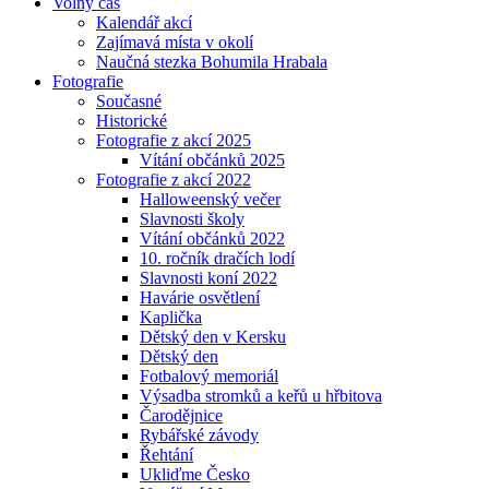
Volný čas
Kalendář akcí
Zajímavá místa v okolí
Naučná stezka Bohumila Hrabala
Fotografie
Současné
Historické
Fotografie z akcí 2025
Vítání občánků 2025
Fotografie z akcí 2022
Halloweenský večer
Slavnosti školy
Vítání občánků 2022
10. ročník dračích lodí
Slavnosti koní 2022
Havárie osvětlení
Kaplička
Dětský den v Kersku
Dětský den
Fotbalový memoriál
Výsadba stromků a keřů u hřbitova
Čarodějnice
Rybářské závody
Řehtání
Ukliďme Česko