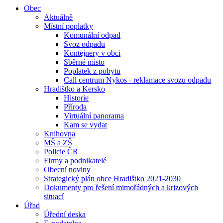
Obec
Aktuálně
Místní poplatky
Komunální odpad
Svoz odpadu
Kontejnery v obci
Sběrné místo
Poplatek z pobytu
Call centrum Nykos - reklamace svozu odpadu
Hradištko a Kersko
Historie
Příroda
Virtuální panorama
Kam se vydat
Knihovna
MŠ a ZŠ
Policie ČR
Firmy a podnikatelé
Obecní noviny
Strategický plán obce Hradištko 2021-2030
Dokumenty pro řešení mimořádných a krizových
situací
Úřad
Úřední deska