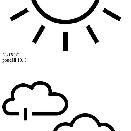
31/15 °C
pondělí
10. 8.