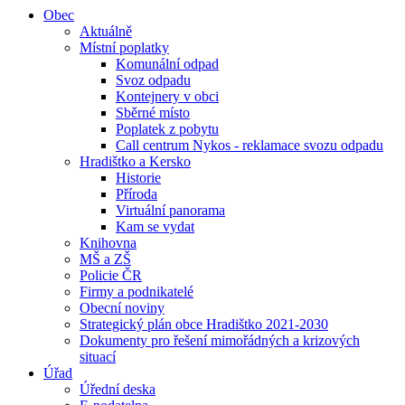
Obec
Aktuálně
Místní poplatky
Komunální odpad
Svoz odpadu
Kontejnery v obci
Sběrné místo
Poplatek z pobytu
Call centrum Nykos - reklamace svozu odpadu
Hradištko a Kersko
Historie
Příroda
Virtuální panorama
Kam se vydat
Knihovna
MŠ a ZŠ
Policie ČR
Firmy a podnikatelé
Obecní noviny
Strategický plán obce Hradištko 2021-2030
Dokumenty pro řešení mimořádných a krizových
situací
Úřad
Úřední deska