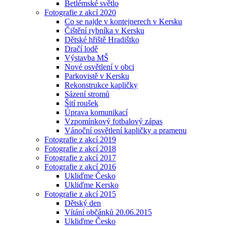
Betlémské světlo
Fotografie z akcí 2020
Co se najde v kontejnerech v Kersku
Čištění rybníka v Kersku
Dětské hřiště Hradištko
Dračí lodě
Výstavba MŠ
Nové osvětlení v obci
Parkovistě v Kersku
Rekonstrukce kapličky
Sázení stromů
Šití roušek
Úprava komunikací
Vzpomínkový fotbalový zápas
Vánoční osvětlení kapličky a pramenu
Fotografie z akcí 2019
Fotografie z akcí 2018
Fotografie z akcí 2017
Fotografie z akcí 2016
Ukliďme Česko
Ukliďme Kersko
Fotografie z akcí 2015
Dětský den
Vítání občánků 20.06.2015
Ukliďme Česko