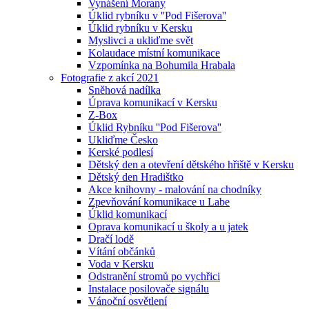
Vynášení Morany
Úklid rybníku v ''Pod Fišerova''
Úklid rybníku v Kersku
Myslivci a ukliďme svět
Kolaudace místní komunikace
Vzpomínka na Bohumila Hrabala
Fotografie z akcí 2021
Sněhová nadílka
Úprava komunikací v Kersku
Z-Box
Úklid Rybníku ''Pod Fišerova''
Ukliďme Česko
Kerské podlesí
Dětský den a otevření dětského hřiště v Kersku
Dětský den Hradištko
Akce knihovny - malování na chodníky
Zpevňování komunikace u Labe
Úklid komunikací
Oprava komunikací u školy a u jatek
Dračí lodě
Vítání občánků
Voda v Kersku
Odstranění stromů po vychřici
Instalace posilovače signálu
Vánoční osvětlení