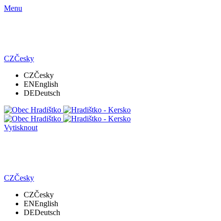
Menu
CZ
Česky
CZ
Česky
EN
English
DE
Deutsch
Vytisknout
CZ
Česky
CZ
Česky
EN
English
DE
Deutsch