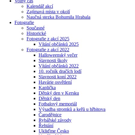
Volný čas
Kalendář akcí
Zajímavá místa v okolí
Naučná stezka Bohumila Hrabala
Fotografie
Současné
Historické
Fotografie z akcí 2025
Vítání občánků 2025
Fotografie z akcí 2022
Halloweenský večer
Slavnosti školy
Vítání občánků 2022
10. ročník dračích lodí
Slavnosti koní 2022
Havárie osvětlení
Kaplička
Dětský den v Kersku
Dětský den
Fotbalový memoriál
Výsadba stromků a keřů u hřbitova
Čarodějnice
Rybářské závody
Řehtání
Ukliďme Česko