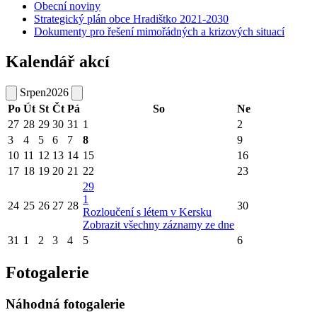
Obecní noviny
Strategický plán obce Hradištko 2021-2030
Dokumenty pro řešení mimořádných a krizových situací
Kalendář akcí
Srpen
2026
Po
Út
St
Čt
Pá
So
Ne
27
28
29
30
31
1
2
3
4
5
6
7
8
9
10
11
12
13
14
15
16
17
18
19
20
21
22
23
29
1
24
25
26
27
28
30
Rozloučení s létem v Kersku
Zobrazit všechny záznamy ze dne
31
1
2
3
4
5
6
Fotogalerie
Náhodná fotogalerie