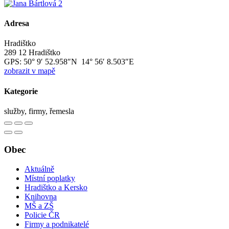
Adresa
Hradištko
289 12 Hradištko
GPS:
50° 9′ 52.958″N 14° 56′ 8.503″E
zobrazit v mapě
Kategorie
služby, firmy, řemesla
Obec
Aktuálně
Místní poplatky
Hradištko a Kersko
Knihovna
MŠ a ZŠ
Policie ČR
Firmy a podnikatelé