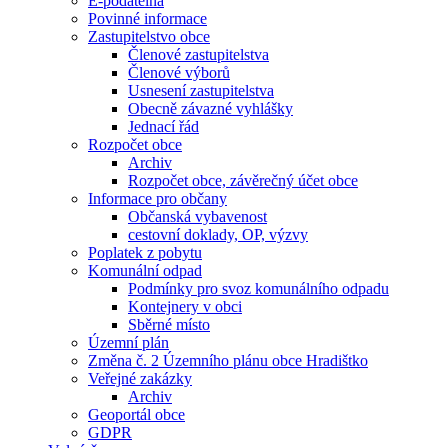
E-podatelna
Povinné informace
Zastupitelstvo obce
Členové zastupitelstva
Členové výborů
Usnesení zastupitelstva
Obecně závazné vyhlášky
Jednací řád
Rozpočet obce
Archiv
Rozpočet obce, závěrečný účet obce
Informace pro občany
Občanská vybavenost
cestovní doklady, OP, výzvy
Poplatek z pobytu
Komunální odpad
Podmínky pro svoz komunálního odpadu
Kontejnery v obci
Sběrné místo
Územní plán
Změna č. 2 Územního plánu obce Hradištko
Veřejné zakázky
Archiv
Geoportál obce
GDPR