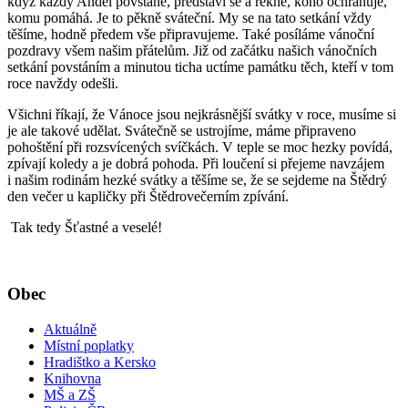
když každý Anděl povstane, představí se a řekne, koho ochraňuje,
komu pomáhá. Je to pěkně sváteční. My se na tato setkání vždy
těšíme, hodně předem vše připravujeme. Také posíláme vánoční
pozdravy všem našim přátelům. Již od začátku našich vánočních
setkání povstáním a minutou ticha uctíme památku těch, kteří v tom
roce navždy odešli.
Všichni říkají, že Vánoce jsou nejkrásnější svátky v roce, musíme si
je ale takové udělat. Svátečně se ustrojíme, máme připraveno
pohoštění při rozsvícených svíčkách. V teple se moc hezky povídá,
zpívají koledy a je dobrá pohoda. Při loučení si přejeme navzájem
i našim rodinám hezké svátky a těšíme se, že se sejdeme na Štědrý
den večer u kapličky při Štědrovečerním zpívání.
Tak tedy Šťastné a veselé!
Obec
Aktuálně
Místní poplatky
Hradištko a Kersko
Knihovna
MŠ a ZŠ