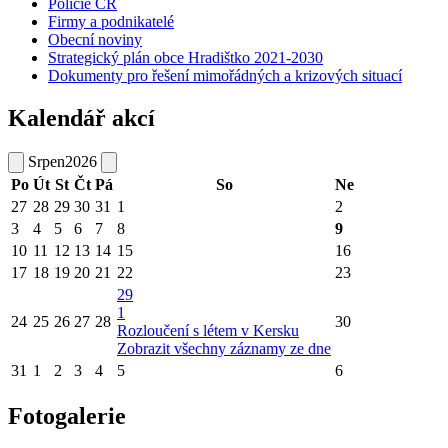
Policie ČR
Firmy a podnikatelé
Obecní noviny
Strategický plán obce Hradištko 2021-2030
Dokumenty pro řešení mimořádných a krizových situací
Kalendář akcí
Srpen
2026
Po
Út
St
Čt
Pá
So
Ne
27
28
29
30
31
1
2
3
4
5
6
7
8
9
10
11
12
13
14
15
16
17
18
19
20
21
22
23
29
1
24
25
26
27
28
30
Rozloučení s létem v Kersku
Zobrazit všechny záznamy ze dne
31
1
2
3
4
5
6
Fotogalerie