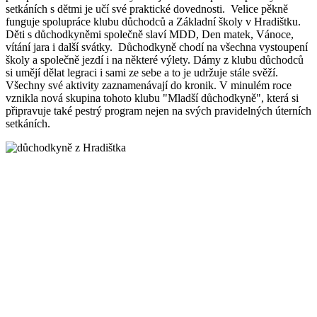
setkáních s dětmi je učí své praktické dovednosti. Velice pěkně
funguje spolupráce klubu důchodců a Základní školy v Hradištku.
Děti s důchodkyněmi společně slaví MDD, Den matek, Vánoce,
vítání jara i další svátky. Důchodkyně chodí na všechna vystoupení
školy a společně jezdí i na některé výlety. Dámy z klubu důchodců
si umějí dělat legraci i sami ze sebe a to je udržuje stále svěží.
Všechny své aktivity zaznamenávají do kronik. V minulém roce
vznikla nová skupina tohoto klubu "Mladší důchodkyně", která si
připravuje také pestrý program nejen na svých pravidelných úterních
setkáních.