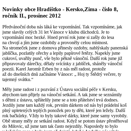
Novinky obce Hradištko - Kersko,Zima - číslo 8,
ročník II., prosinec 2012
Předvánoční doba nás láká ke vzpomínání. Tak vzpomínáme, jak
jsme slavily celých 31 let Vánoce v klubu důchodců. Je to
vzpomínání moc hezké. Hned první rok jsme si zašly do lesa
na chvojí a jím jsme ozdobily a provoněly celou místnost.
Na stromeček jsme z domova přinesly ozdoby, nablýskaly panenská
jablíčka, pozlatily ořechy a lepily papírové řetězy. Napekly jsme
cukroví, uvařily punč, vše bylo pěkně vánoční. Další rok jsme již
připravovaly dárečky, dělaly svícínky z jablíček, sháněly vánoční
poezii. Karel Jaromír Erben by z nás měl radost, protože
až do dnešních dnů začínáme Vánoce: „ Hoj ty Štědrý večere, ty
tajemný svátku.“
Měly jsme radost i z pozvání z Ústavu sociální péče v Kersku,
abychom tam přijely na vánoční setkání. A tak jsme se seznámily
s dětmi z ústavu, spřátelily jsme se a toto přátelství trvá dodnes.
Jezdily jsme tam každý rok, prvním dárkem od nás byl prádelní koš
plný upletených teplých ponožek pro ty děti, které jen ležely. Další
rok bačkůrky. Vždy to byly takové dárky, které jsme samy vyrobily.
Obě strany měly ze setkání radost. Když se potom ústav přestěhoval
do Milovic, už jsme tam tak často nejezdily. Naposledy to bylo