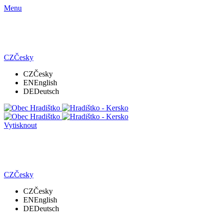
Menu
CZ
Česky
CZ
Česky
EN
English
DE
Deutsch
Vytisknout
CZ
Česky
CZ
Česky
EN
English
DE
Deutsch