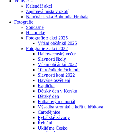
Volný čas
Kalendář akcí
Zajímavá místa v okolí
Naučná stezka Bohumila Hrabala
Fotografie
Současné
Historické
Fotografie z akcí 2025
Vítání občánků 2025
Fotografie z akcí 2022
Halloweenský večer
Slavnosti školy
Vítání občánků 2022
10. ročník dračích lodí
Slavnosti koní 2022
Havárie osvětlení
Kaplička
Dětský den v Kersku
Dětský den
Fotbalový memoriál
Výsadba stromků a keřů u hřbitova
Čarodějnice
Rybářské závody
Řehtání
Ukliďme Česko