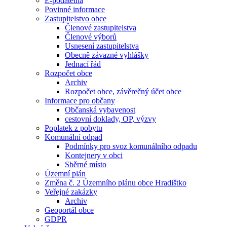
E-podatelna
Povinné informace
Zastupitelstvo obce
Členové zastupitelstva
Členové výborů
Usnesení zastupitelstva
Obecně závazné vyhlášky
Jednací řád
Rozpočet obce
Archiv
Rozpočet obce, závěrečný účet obce
Informace pro občany
Občanská vybavenost
cestovní doklady, OP, výzvy
Poplatek z pobytu
Komunální odpad
Podmínky pro svoz komunálního odpadu
Kontejnery v obci
Sběrné místo
Územní plán
Změna č. 2 Územního plánu obce Hradištko
Veřejné zakázky
Archiv
Geoportál obce
GDPR