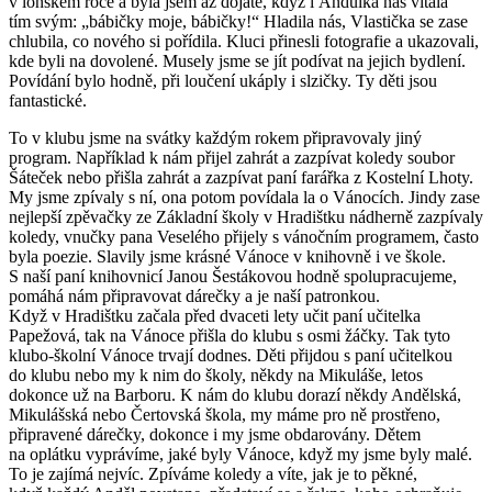
v loňském roce a byla jsem až dojaté, když i Andulka nás vítala
tím svým: „bábičky moje, bábičky!“ Hladila nás, Vlastička se zase
chlubila, co nového si pořídila. Kluci přinesli fotografie a ukazovali,
kde byli na dovolené. Musely jsme se jít podívat na jejich bydlení.
Povídání bylo hodně, při loučení ukáply i slzičky. Ty děti jsou
fantastické.
To v klubu jsme na svátky každým rokem připravovaly jiný
program. Například k nám přijel zahrát a zazpívat koledy soubor
Šáteček nebo přišla zahrát a zazpívat paní farářka z Kostelní Lhoty.
My jsme zpívaly s ní, ona potom povídala la o Vánocích. Jindy zase
nejlepší zpěvačky ze Základní školy v Hradištku nádherně zazpívaly
koledy, vnučky pana Veselého přijely s vánočním programem, často
byla poezie. Slavily jsme krásné Vánoce v knihovně i ve škole.
S naší paní knihovnicí Janou Šestákovou hodně spolupracujeme,
pomáhá nám připravovat dárečky a je naší patronkou.
Když v Hradištku začala před dvaceti lety učit paní učitelka
Papežová, tak na Vánoce přišla do klubu s osmi žáčky. Tak tyto
klubo-školní Vánoce trvají dodnes. Děti přijdou s paní učitelkou
do klubu nebo my k nim do školy, někdy na Mikuláše, letos
dokonce už na Barboru. K nám do klubu dorazí někdy Andělská,
Mikulášská nebo Čertovská škola, my máme pro ně prostřeno,
připravené dárečky, dokonce i my jsme obdarovány. Dětem
na oplátku vyprávíme, jaké byly Vánoce, když my jsme byly malé.
To je zajímá nejvíc. Zpíváme koledy a víte, jak je to pěkné,