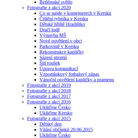
Betlémské světlo
Fotografie z akcí 2020
Co se najde v kontejnerech v Kersku
Čištění rybníka v Kersku
Dětské hřiště Hradištko
Dračí lodě
Výstavba MŠ
Nové osvětlení v obci
Parkovistě v Kersku
Rekonstrukce kapličky
Sázení stromů
Šití roušek
Úprava komunikací
Vzpomínkový fotbalový zápas
Vánoční osvětlení kapličky a pramenu
Fotografie z akcí 2019
Fotografie z akcí 2018
Fotografie z akcí 2017
Fotografie z akcí 2016
Ukliďme Česko
Ukliďme Kersko
Fotografie z akcí 2015
Dětský den
Vítání občánků 20.06.2015
Ukliďme Česko