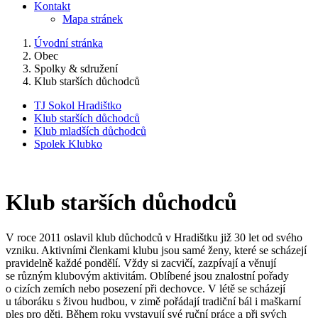
Kontakt
Mapa stránek
Úvodní stránka
Obec
Spolky & sdružení
Klub starších důchodců
TJ Sokol Hradištko
Klub starších důchodců
Klub mladších důchodců
Spolek Klubko
Klub starších důchodců
V roce 2011 oslavil klub důchodců v Hradištku již 30 let od svého
vzniku. Aktivními členkami klubu jsou samé ženy, které se scházejí
pravidelně každé pondělí. Vždy si zacvičí, zazpívají a věnují
se různým klubovým aktivitám. Oblíbené jsou znalostní pořady
o cizích zemích nebo posezení při dechovce. V létě se scházejí
u táboráku s živou hudbou, v zimě pořádají tradiční bál i maškarní
ples pro děti. Během roku vystavují své ruční práce a při svých