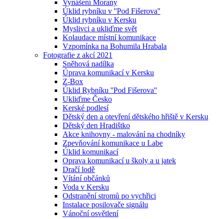
Vynášení Morany
Úklid rybníku v ''Pod Fišerova''
Úklid rybníku v Kersku
Myslivci a ukliďme svět
Kolaudace místní komunikace
Vzpomínka na Bohumila Hrabala
Fotografie z akcí 2021
Sněhová nadílka
Úprava komunikací v Kersku
Z-Box
Úklid Rybníku ''Pod Fišerova''
Ukliďme Česko
Kerské podlesí
Dětský den a otevření dětského hřiště v Kersku
Dětský den Hradištko
Akce knihovny - malování na chodníky
Zpevňování komunikace u Labe
Úklid komunikací
Oprava komunikací u školy a u jatek
Dračí lodě
Vítání občánků
Voda v Kersku
Odstranění stromů po vychřici
Instalace posilovače signálu
Vánoční osvětlení