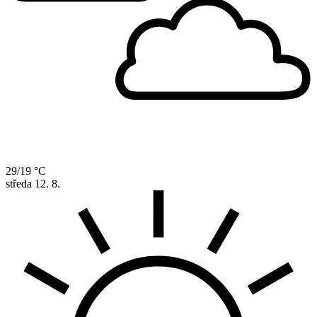
29/19 °C
středa
12. 8.