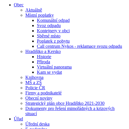
Obec
Aktuálně
Místní poplatky
Komunální odpad
Svoz odpadu
Kontejnery v obci
Sběrné místo
Poplatek z pobytu
Call centrum Nykos - reklamace svozu odpadu
Hradištko a Kersko
Historie
Příroda
Virtuální panorama
Kam se vydat
Knihovna
MŠ a ZŠ
Policie ČR
Firmy a podnikatelé
Obecní noviny
Strategický plán obce Hradištko 2021-2030
Dokumenty pro řešení mimořádných a krizových
situací
Úřad
Úřední deska