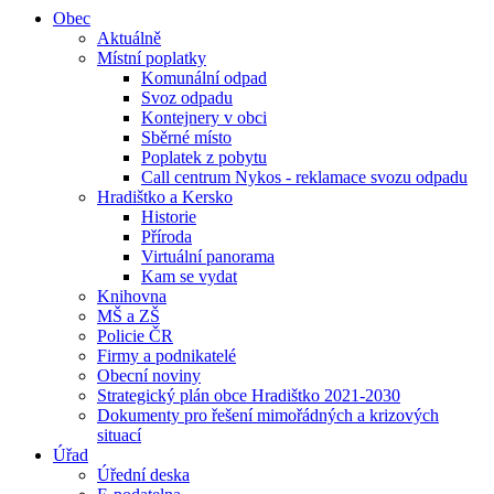
Obec
Aktuálně
Místní poplatky
Komunální odpad
Svoz odpadu
Kontejnery v obci
Sběrné místo
Poplatek z pobytu
Call centrum Nykos - reklamace svozu odpadu
Hradištko a Kersko
Historie
Příroda
Virtuální panorama
Kam se vydat
Knihovna
MŠ a ZŠ
Policie ČR
Firmy a podnikatelé
Obecní noviny
Strategický plán obce Hradištko 2021-2030
Dokumenty pro řešení mimořádných a krizových
situací
Úřad
Úřední deska