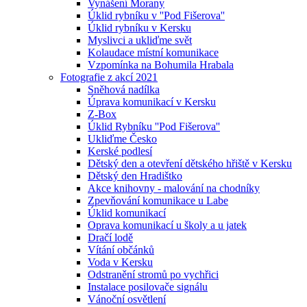
Vynášení Morany
Úklid rybníku v ''Pod Fišerova''
Úklid rybníku v Kersku
Myslivci a ukliďme svět
Kolaudace místní komunikace
Vzpomínka na Bohumila Hrabala
Fotografie z akcí 2021
Sněhová nadílka
Úprava komunikací v Kersku
Z-Box
Úklid Rybníku ''Pod Fišerova''
Ukliďme Česko
Kerské podlesí
Dětský den a otevření dětského hřiště v Kersku
Dětský den Hradištko
Akce knihovny - malování na chodníky
Zpevňování komunikace u Labe
Úklid komunikací
Oprava komunikací u školy a u jatek
Dračí lodě
Vítání občánků
Voda v Kersku
Odstranění stromů po vychřici
Instalace posilovače signálu
Vánoční osvětlení