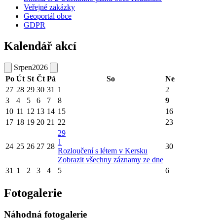
Veřejné zakázky
Geoportál obce
GDPR
Kalendář akcí
Srpen
2026
Po
Út
St
Čt
Pá
So
Ne
27
28
29
30
31
1
2
3
4
5
6
7
8
9
10
11
12
13
14
15
16
17
18
19
20
21
22
23
29
1
24
25
26
27
28
30
Rozloučení s létem v Kersku
Zobrazit všechny záznamy ze dne
31
1
2
3
4
5
6
Fotogalerie
Náhodná fotogalerie