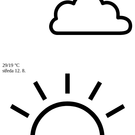
29/19 °C
středa
12. 8.