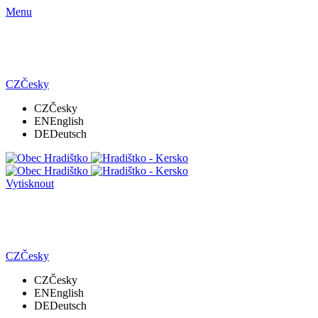
Menu
CZ
Česky
CZ
Česky
EN
English
DE
Deutsch
Vytisknout
CZ
Česky
CZ
Česky
EN
English
DE
Deutsch