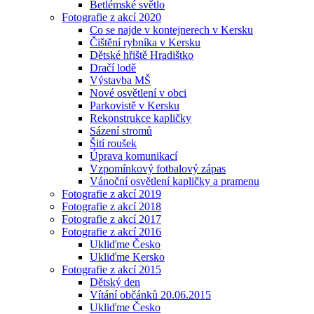
Betlémské světlo
Fotografie z akcí 2020
Co se najde v kontejnerech v Kersku
Čištění rybníka v Kersku
Dětské hřiště Hradištko
Dračí lodě
Výstavba MŠ
Nové osvětlení v obci
Parkovistě v Kersku
Rekonstrukce kapličky
Sázení stromů
Šití roušek
Úprava komunikací
Vzpomínkový fotbalový zápas
Vánoční osvětlení kapličky a pramenu
Fotografie z akcí 2019
Fotografie z akcí 2018
Fotografie z akcí 2017
Fotografie z akcí 2016
Ukliďme Česko
Ukliďme Kersko
Fotografie z akcí 2015
Dětský den
Vítání občánků 20.06.2015
Ukliďme Česko