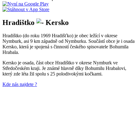
Hradištko
Kersko
Hradištko (do roku 1969 Hradišťko) je obec ležící v okrese
Nymburk, asi 9 km západně od Nymburku. Součástí obce je i osada
Kersko, která je spojená s činností českého spisovatele Bohumila
Hrabala.
Kersko je osada, část obce Hradištko v okrese Nymburk ve
Středočeském kraji. Je známé hlavně díky Bohumilu Hrabalovi,
který zde léta žil spolu s 25 polodivokými kočkami.
Kde nás najdete ?