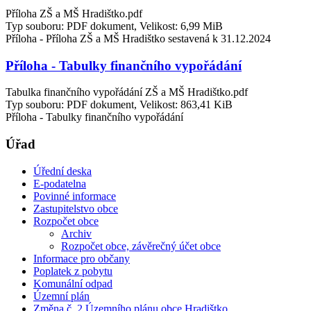
Příloha ZŠ a MŠ Hradištko.pdf
Typ souboru: PDF dokument, Velikost: 6,99 MiB
Příloha - Příloha ZŠ a MŠ Hradištko sestavená k 31.12.2024
Příloha - Tabulky finančního vypořádání
Tabulka finančního vypořádání ZŠ a MŠ Hradištko.pdf
Typ souboru: PDF dokument, Velikost: 863,41 KiB
Příloha - Tabulky finančního vypořádání
Úřad
Úřední deska
E-podatelna
Povinné informace
Zastupitelstvo obce
Rozpočet obce
Archiv
Rozpočet obce, závěrečný účet obce
Informace pro občany
Poplatek z pobytu
Komunální odpad
Územní plán
Změna č. 2 Územního plánu obce Hradištko