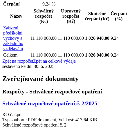
Čerpání
9,24 %
Schválený
Upravený
Skutečné
Čerpání
Název
rozpočet
rozpočet
čerpání
(Kč)
(%)
(Kč)
(Kč)
Zařízení
předškolní
výchovy a
11 110 000,00
11 110 000,00
1 026 940,00
9,24
základního
vzdělávání
Celkem
11 110 000,00
11 110 000,00
1 026 940,00
9,24
Zpět na rozpočet
Zpět na celkové výdaje
sestaveno ke dni 30. 6. 2025
Zveřejňované dokumenty
Rozpočty - Schválené rozpočtové opatření
Schválené rozpočtové opatření č. 2/2025
RO č.2.pdf
Typ souboru: PDF dokument, Velikost: 413,64 KiB
Schválené rozpočtové opatření č. 2