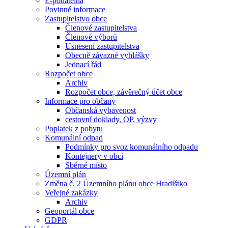
E-podatelna
Povinné informace
Zastupitelstvo obce
Členové zastupitelstva
Členové výborů
Usnesení zastupitelstva
Obecně závazné vyhlášky
Jednací řád
Rozpočet obce
Archiv
Rozpočet obce, závěrečný účet obce
Informace pro občany
Občanská vybavenost
cestovní doklady, OP, výzvy
Poplatek z pobytu
Komunální odpad
Podmínky pro svoz komunálního odpadu
Kontejnery v obci
Sběrné místo
Územní plán
Změna č. 2 Územního plánu obce Hradištko
Veřejné zakázky
Archiv
Geoportál obce
GDPR