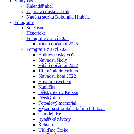
Volný čas
Kalendář akcí
Zajímavá místa v okolí
Naučná stezka Bohumila Hrabala
Fotografie
Současné
Historické
Fotografie z akcí 2025
Vítání občánků 2025
Fotografie z akcí 2022
Halloweenský večer
Slavnosti školy
Vítání občánků 2022
10. ročník dračích lodí
Slavnosti koní 2022
Havárie osvětlení
Kaplička
Dětský den v Kersku
Dětský den
Fotbalový memoriál
Výsadba stromků a keřů u hřbitova
Čarodějnice
Rybářské závody
Řehtání
Ukliďme Česko